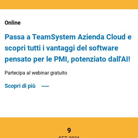
Online
Passa a TeamSystem Azienda Cloud e
scopri tutti i vantaggi del software
CRM
pensato per le PMI, potenziato dall'AI!
Ecommerce
Partecipa al webinar gratuito
Email Marketing
Scopri di più
Fatturazione
Financial Solutions
HR
Trust Services
9