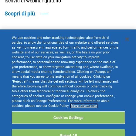
Iscriviti al webinar gratuito
Scopri di più
We use cookies and other tracking technologies, also from third
parties, to allow the functionalities of our website and offered services
as well to measure in aggregated form traffic and performances of the
website and of our services, as well as, on the basis on your prior
30
consent, to use data on your navigation activity to improve
performance, to personalise the browsing experience on the basis of
SET 2026
your preferences, to show targeted advertising and, where available, to
allow social media sharing functionalities. Clicking on “Accept all”
means that you agree to the activation of all cookies. Clicking on
"Reject all" means that the default settings will be left unchanged and,
therefore, browsing will continue without cookies or other tracking
Online
tools other than technical or technical analytics. To check the
categories of cookies, configure or change your cookie preferences ,
please click on Change Preferences. For more information about
Beyond Innovation & AI - Forum online
cookies, please see our Cookie Policy.
More information
Cookies Settings
Nel terzo giorno il focus si sposta sui temi: PERSONE E
CANTIERE Il capitale umano nell'era digitale
Reject All