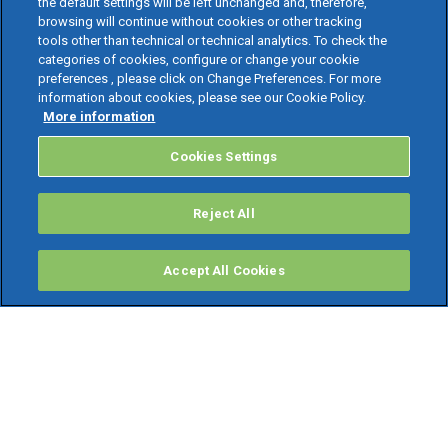
the default settings will be left unchanged and, therefore,
browsing will continue without cookies or other tracking
tools other than technical or technical analytics. To check the
categories of cookies, configure or change your cookie
preferences , please click on Change Preferences. For more
information about cookies, please see our Cookie Policy.
More information
Cookies Settings
Reject All
Accept All Cookies
PRODOTTI
Software ERP
TeamSystem Studio AI
Fatture In Cloud