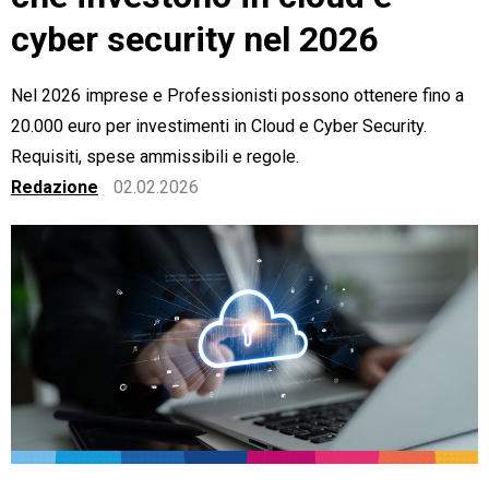
cyber security nel 2026
Nel 2026 imprese e Professionisti possono ottenere fino a
20.000 euro per investimenti in Cloud e Cyber Security.
CRM
Requisiti, spese ammissibili e regole.
Ecommerce
Redazione
02.02.2026
Email Marketing
Fatturazione
Financial Solutions
HR
Trust Services
TeamSystem Corporate