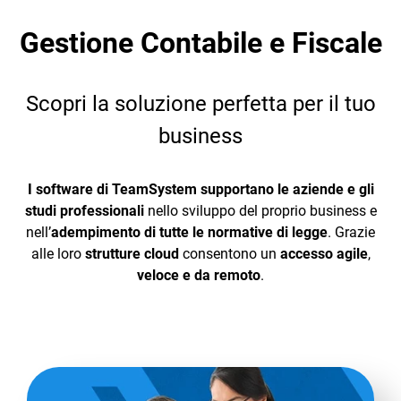
Gestione Contabile e Fiscale
Scopri la soluzione perfetta per il tuo
business
CRM
Ecommerce
I software di TeamSystem supportano le aziende e gli
studi professionali
nello sviluppo del proprio business e
Email Marketing
nell’
adempimento di tutte le normative di legge
. Grazie
Fatturazione
alle loro
strutture cloud
consentono un
accesso agile
,
veloce e da remoto
.
Financial Solutions
HR
Trust Services