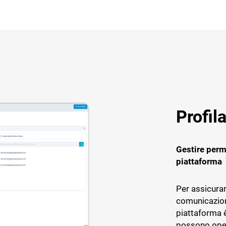
Profil
Gestire perme
piattaforma
Per assicurar
comunicazione
piattaforma è
possono oper