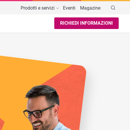
Prodotti e servizi
Eventi
Magazine
RICHIEDI INFORMAZIONI
AREE DI INTERESSE
Firma Digitale Remota
ale di
Firma Digitale Online
Software Verifica Firma Digitale
Software gestione PEC multiple
 a