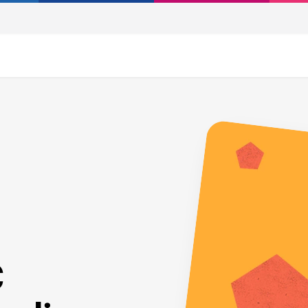
 MANAGEMENT
GESTIONE PEC
m Contract
TeamSystem PEC Manager
nt
Software per la gestione aziend
 la gestione della
PEC
tica
URITY
CONSERVAZIONE DIGITALE
m Cybersecurity
TeamSystem Archive
gitale completa per e-
Conservazione digitale in cloud
 e dati aziendali
norma di legge
C