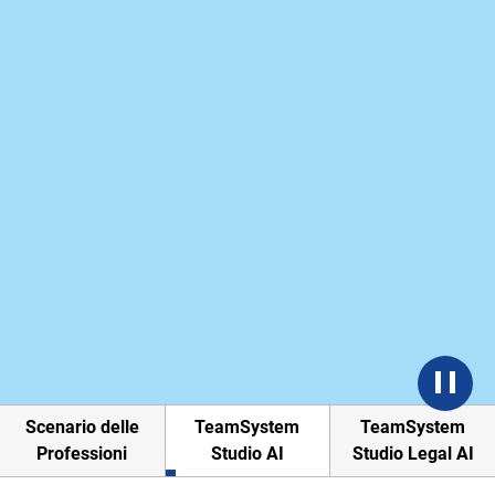
Scenario delle
TeamSystem
TeamSystem
Professioni
Studio AI
Studio Legal AI