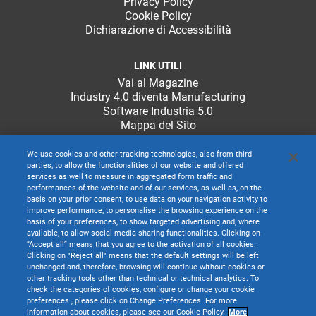
Privacy Policy
Cookie Policy
Dichiarazione di Accessibilità
LINK UTILI
Vai al Magazine
Industry 4.0 diventa Manufacturing
Software Industria 5.0
Mappa del Sito
We use cookies and other tracking technologies, also from third
parties, to allow the functionalities of our website and offered
services as well to measure in aggregated form traffic and
performances of the website and of our services, as well as, on the
basis on your prior consent, to use data on your navigation activity to
improve performance, to personalise the browsing experience on the
basis of your preferences, to show targeted advertising and, where
available, to allow social media sharing functionalities. Clicking on
“Accept all” means that you agree to the activation of all cookies.
Clicking on "Reject all" means that the default settings will be left
unchanged and, therefore, browsing will continue without cookies or
other tracking tools other than technical or technical analytics. To
check the categories of cookies, configure or change your cookie
preferences , please click on Change Preferences. For more
information about cookies, please see our Cookie Policy.
More
TeamSystem S.p.A. società con socio unico soggetta all’attività di direzione e