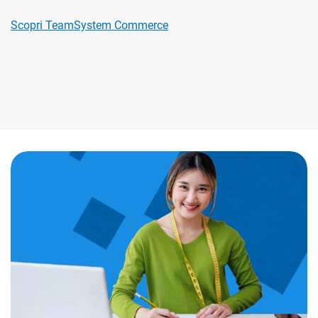
Scopri TeamSystem C
ommerce