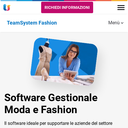
RICHIEDI INFORMAZIONI
TeamSystem Fashion
Menù
Funzionalità
PROGETTI,
MODULI CORE
STRUMENTI
PRODUZIONE
E
E LOGISTICA
SUPPORTO
Amministrazione
e Finanza
Rientro prodotti
Integrazione
finiti
con PDM
Budget e
semilavorati e
Controllo di
logistica
Gestione
Ecommerce
Software Gestionale
Controllo pezze
CRM Moda e
Retail
Moda e Fashion
e tessuti
Fashion
TeamSystem
Il software ideale per supportare le aziende del settore
Logistica
Business
Sales