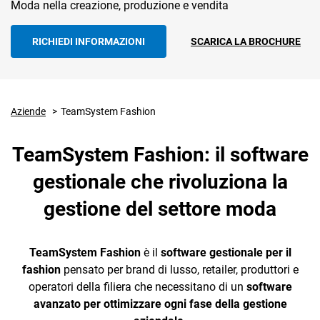
Moda nella creazione, produzione e vendita
preparazione e
Intelligence
spedizione
RICHIEDI INFORMAZIONI
SCARICA LA BROCHURE
Analytics
Fabbisogni e
Ordini di
Acquisto
Aziende
TeamSystem Fashion
CRM
Negozi
Ecommerce
TeamSystem Fashion: il software
Controllo
Email Marketing
gestionale che rivoluziona la
Qualità
Fatturazione
gestione del settore moda
Produzione e
Financial Solutions
façonnisti
TeamSystem Fashion
è il
software gestionale per il
HR
fashion
pensato per brand di lusso, retailer, produttori e
Stilisti di Moda
Trust Services
operatori della filiera che necessitano di un
software
e Ufficio Stile
avanzato per ottimizzare ogni fase della gestione