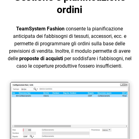
preparazione e
Intelligence
ordini
spedizione
Analytics
Fabbisogni e
TeamSystem Fashion
consente la pianificazione
Ordini di
anticipata dei fabbisogni di tessuti, accessori, ecc. e
Acquisto
permette di programmare gli ordini sulla base delle
CRM
previsioni di vendita. Inoltre, il modulo permette di avere
Negozi
delle
proposte di acquisti
per soddisfare i fabbisogni, nel
Ecommerce
caso le coperture produttive fossero insufficienti.
Controllo
Email Marketing
Qualità
Fatturazione
Produzione e
Financial Solutions
façonnisti
HR
Stilisti di Moda
Trust Services
e Ufficio Stile