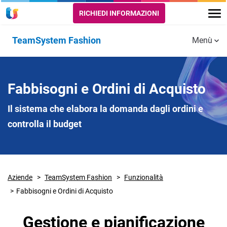
RICHIEDI INFORMAZIONI
TeamSystem Fashion
Menù
Funzionalità
PROGETTI,
MODULI CORE
STRUMENTI
Fabbisogni e Ordini di Acquisto
PRODUZIONE
E
E LOGISTICA
SUPPORTO
Amministrazione
Il sistema che elabora la domanda dagli ordini e
e Finanza
controlla il budget
Rientro prodotti
Integrazione
finiti
con PDM
Budget e
semilavorati e
Controllo di
logistica
Gestione
Ecommerce
Aziende
TeamSystem Fashion
Funzionalità
Controllo pezze
CRM Moda e
Retail
Fabbisogni e Ordini di Acquisto
e tessuti
Fashion
TeamSystem
Gestione e pianificazione
Logistica
Business
Sales