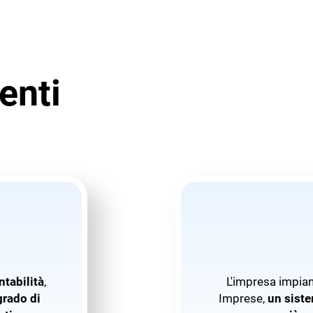
enti
ntabilità
,
L'impresa impia
grado di
Imprese,
un sist