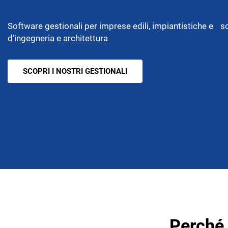
dipendenti
Software gestionali per imprese edili, impiantistiche e s
d’ingegneria e architettura
BADGE, ITP E SICUREZZA
GESTIONAL
IMPIANTIS
TS Safety&Compliance
SCOPRI I NOSTRI GESTIONALI
Sicurezza, compliance e badge digitale
BPM Servi
di cantiere
Gestionale pe
tecnica dell’
Perché