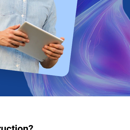
Progettazione strutturale
Software giornale dei Lavori
Cybersecurity
Software Facility Management
Sostenibilità ed efficienza
ALTRI GESTIONALI
Gestione del personale di cantiere
Cybersecurity
uction?