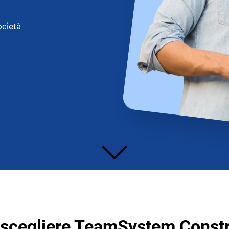
ocietà
E IMPRESE
TICHE
ce
r il service e assistenza
impresa impiantistica
 scegliere TeamSystem Constr