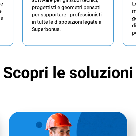
software per gli studi tecnici,
le
L
progettisti e geometri pensati
e
m
per supportare i professionisti
ie
g
in tutte le disposizioni legate ai
d
Superbonus.
p
Scopri le soluzioni