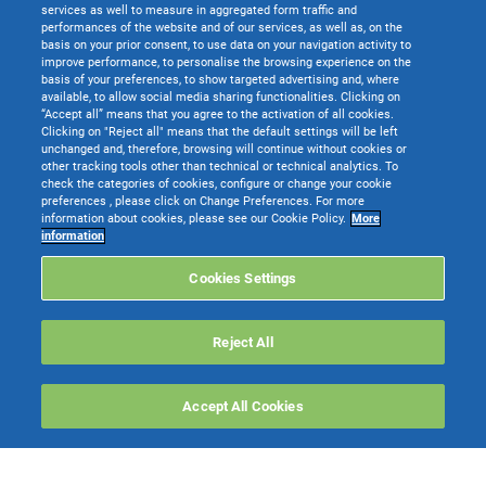
services as well to measure in aggregated form traffic and
performances of the website and of our services, as well as, on the
basis on your prior consent, to use data on your navigation activity to
improve performance, to personalise the browsing experience on the
basis of your preferences, to show targeted advertising and, where
available, to allow social media sharing functionalities. Clicking on
“Accept all” means that you agree to the activation of all cookies.
Clicking on "Reject all" means that the default settings will be left
unchanged and, therefore, browsing will continue without cookies or
other tracking tools other than technical or technical analytics. To
check the categories of cookies, configure or change your cookie
preferences , please click on Change Preferences. For more
information about cookies, please see our Cookie Policy.
More
information
Cookies Settings
Reject All
Accept All Cookies