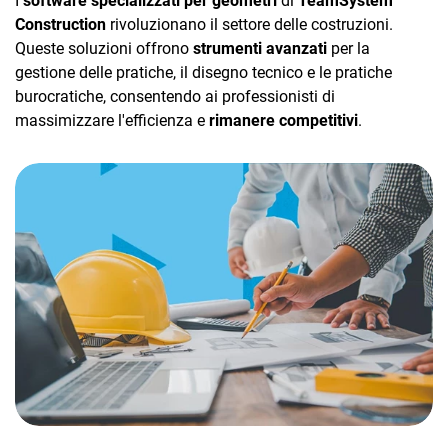
I
software specializzati per geometri
di
TeamSystem
Construction
rivoluzionano il settore delle costruzioni.
Queste soluzioni offrono
strumenti avanzati
per la
gestione delle pratiche, il disegno tecnico e le pratiche
burocratiche, consentendo ai professionisti di
massimizzare l'efficienza e
rimanere competitivi
.
CRM
Ecommerce
Email Marketing
Fatturazione
Financial Solutions
HR
Trust Services