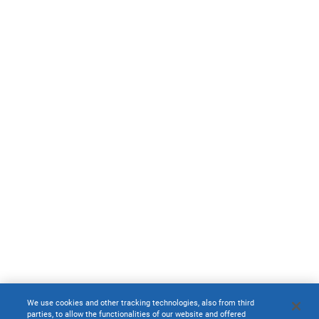
We use cookies and other tracking technologies, also from third
parties, to allow the functionalities of our website and offered