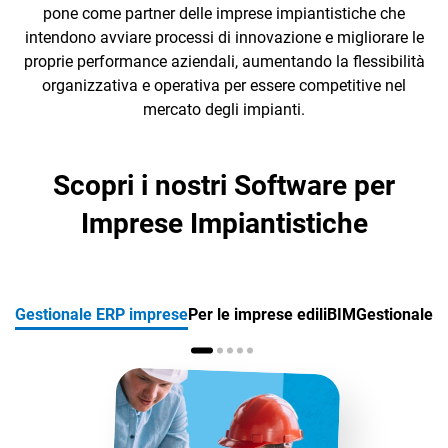
pone come partner delle imprese impiantistiche che
intendono avviare processi di innovazione e migliorare le
proprie performance aziendali, aumentando la flessibilità
organizzativa e operativa per essere competitive nel
mercato degli impianti.
CRM
Scopri i nostri Software per
Ecommerce
Imprese Impiantistiche
Email Marketing
Fatturazione
Gestionale ERP imprese
Per le imprese edili
BIM
Gestionale pe
Financial Solutions
HR
Trust Services