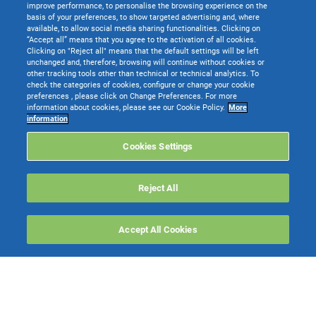
improve performance, to personalise the browsing experience on the
basis of your preferences, to show targeted advertising and, where
available, to allow social media sharing functionalities. Clicking on
“Accept all” means that you agree to the activation of all cookies.
Email
*
Clicking on "Reject all" means that the default settings will be left
unchanged and, therefore, browsing will continue without cookies or
other tracking tools other than technical or technical analytics. To
check the categories of cookies, configure or change your cookie
preferences , please click on Change Preferences. For more
Partita IVA
*
information about cookies, please see our Cookie Policy.
More
information
Cookies Settings
Ragione Sociale
*
Reject All
Tipo Attività
*
Accept All Cookies
Provincia
*