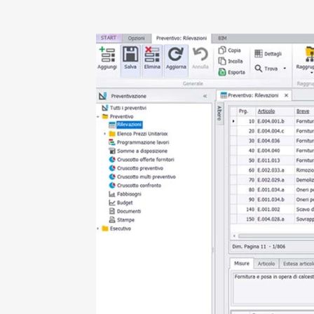
dipendenti
BADGE, ITP E SICUREZZA
GESTIONAL
IMPIANTIS
TS Safety&Compliance
Sicurezza, compliance e badge digitale
BPM Servi
di cantiere
Gestionale pe
tecnica dell’