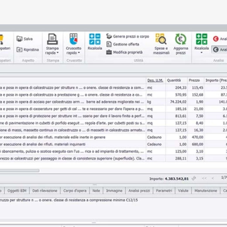
E IMPRESE
TICHE
ce
r il service e assistenza
impresa impiantistica