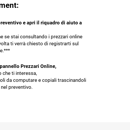
ment:
reventivo e apri il riquadro di aiuto a
e se stai consultando i prezzari online
olta ti verrà chiesto di registrarti sul
e.***
 pannello Prezzari Online,
no che ti interessa,
icoli da computare e copiali trascinandoli
nel preventivo.