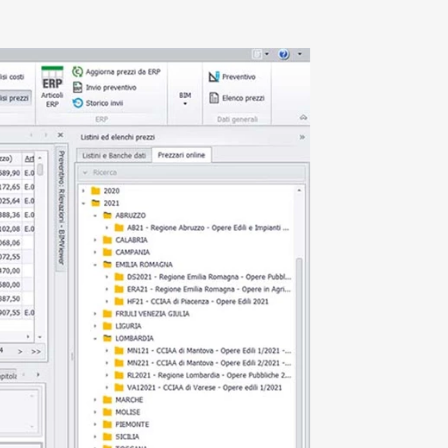
Progettazione strutturale
Software giornale dei Lavori
Cybersecurity
Software Facility Management
Sostenibilità ed efficienza
ALTRI GESTIONALI
Gestione del personale di cantiere
Cybersecurity