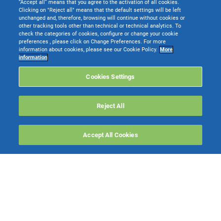
Cognome
*
“Accept all” means that you agree to the activation of all cookies.
Clicking on "Reject all" means that the default settings will be left
unchanged and, therefore, browsing will continue without cookies or
other tracking tools other than technical or technical analytics. To
check the categories of cookies, configure or change your cookie
preferences , please click on Change Preferences. For more
Email
*
information about cookies, please see our Cookie Policy.
More
information
Cookies Settings
Partita IVA
*
Reject All
Ragione Sociale
*
Accept All Cookies
Tipo Attività
*
Provincia
*