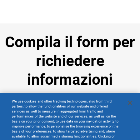
Compila il form per
richiedere
informazioni
We use cookies and other tracking technologies, also from third
parties, to allow the functionalities of our website and offered
services as well to measure in aggregated form traffic and
Nome
*
performances of the website and of our services, as well as, on the
basis on your prior consent, to use data on your navigation activity to
improve performance, to personalise the browsing experience on the
basis of your preferences, to show targeted advertising and, where
available, to allow social media sharing functionalities. Clicking on