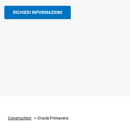
dipendenti
RICHIEDI INFORMAZIONI
BADGE, ITP E SICUREZZA
GESTIONAL
IMPIANTIS
TS Safety&Compliance
Sicurezza, compliance e badge digitale
BPM Servi
di cantiere
Gestionale pe
tecnica dell’
Construction
Oracle Primavera