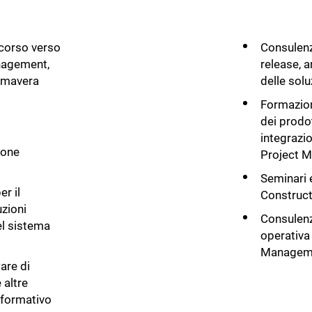
corso verso
Consulenz
anagement,
release, 
rimavera
delle sol
Formazion
dei prodo
integraz
ione
Project 
Seminari e
r il
Construc
uzioni
Consulenz
el sistema
operativa 
Managem
are di
 altre
nformativo