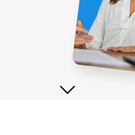
E IMPRESE
TICHE
ce
r il service e assistenza
impresa impiantistica