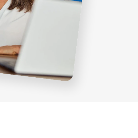
Progettazione strutturale
Software giornale dei Lavori
Cybersecurity
Software Facility Management
Sostenibilità ed efficienza
ALTRI GESTIONALI
Gestione del personale di cantiere
Cybersecurity