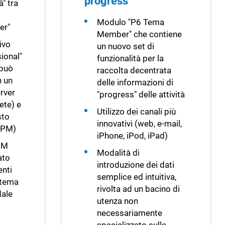
progress
" tra
Modulo "P6 Tema
er"
Member" che contiene
ivo
un nuovo set di
ional"
funzionalità per la
 può
raccolta decentrata
n un
delle informazioni di
rver
"progress" delle attività
ete) e
Utilizzo dei canali più
sto
innovativi (web, e-mail,
PPM)
iPhone, iPod, iPad)
PM
Modalità di
ato
introduzione dei dati
nti
semplice ed intuitiva,
stema
rivolta ad un bacino di
dale
utenza non
necessariamente