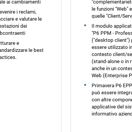
ale ai cambiamenti
"complementarietà
le funzioni "Web" e
evenire i reclami,
quelle "Client/Serv
acciare e valutare le
estazioni dei
Il modulo applicat
bcontraenti
"P6 PPM - Profess
("desktop client")
tturare e
essere utilizzato i
andardizzare le best
contesto client/se
actices.
(stand-alone o in r
anche in un conte
Web (Enterprise 
Primavera P6 EP
può essere integr
con altre compone
applicative del si
informativo azien