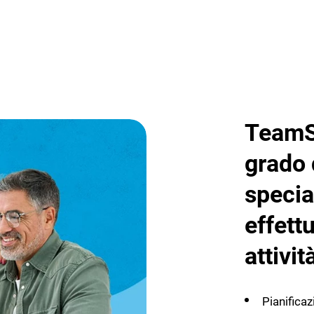
TeamSy
grado 
specia
effett
attivit
Pianifica