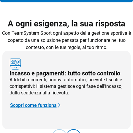
A ogni esigenza, la sua risposta
Con TeamSystem Sport ogni aspetto della gestione sportiva è
CRM
coperto da una soluzione pensata per funzionare nel tuo
contesto, con le tue regole, al tuo ritmo.
Ecommerce
Email Marketing
Incasso e pagamenti: tutto sotto controllo
Fatturazione
Addebiti ricorrenti, rinnovi automatici, ricevute fiscali e
Financial Solutions
corrispettivi: il sistema gestisce ogni fase dell’incasso,
dalla scadenza alla ricevuta.
HR
Scopri come funziona
Trust Services
TeamSystem Corporate