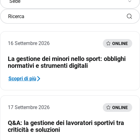
Sede
CRM
16 Settembre 2026
ONLINE
Ecommerce
La gestione dei minori nello sport: obblighi
normativi e strumenti digitali
Email Marketing
Fatturazione
Scopri di più
Financial Solutions
HR
17 Settembre 2026
ONLINE
Trust Services
Q&A: la gestione dei lavoratori sportivi tra
criticità e soluzioni
TeamSystem Corporate