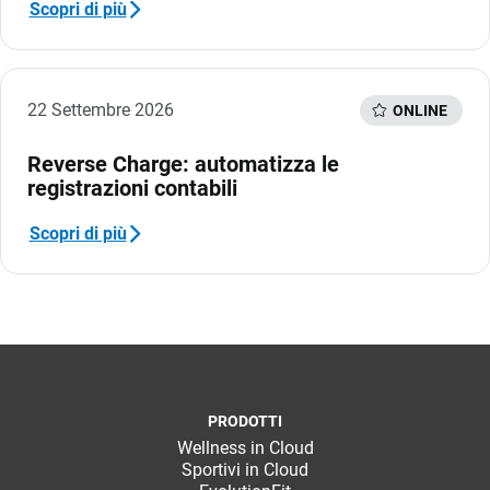
TeamSystem Store
Scopri di più
22 Settembre 2026
ONLINE
Reverse Charge: automatizza le
registrazioni contabili
Scopri di più
PRODOTTI
Wellness in Cloud
Sportivi in Cloud