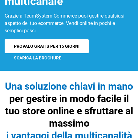
multicanale
Grazie a TeamSystem Commerce puoi gestire qualsiasi
aspetto del tuo ecommerce. Vendi online in pochi e
semplici passi
PROVALO GRATIS PER 15 GIORNI
CRM
SCARICA LA BROCHURE
Ecommerce
Email Marketing
Una soluzione chiavi in mano
Fatturazione
per gestire in modo facile il
Financial Solutions
tuo store online e sfruttare al
HR
massimo
Trust Services
i vantaggi della multicanalità