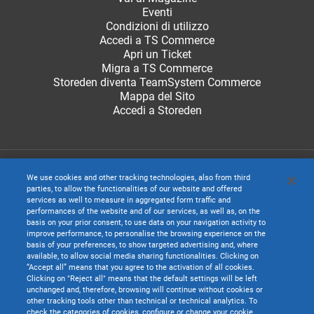
Eventi
Condizioni di utilizzo
Accedi a TS Commerce
Apri un Ticket
Migra a TS Commerce
Storeden diventa TeamSystem Commerce
Mappa del Sito
Accedi a Storeden
We use cookies and other tracking technologies, also from third
parties, to allow the functionalities of our website and offered
services as well to measure in aggregated form traffic and
performances of the website and of our services, as well as, on the
basis on your prior consent, to use data on your navigation activity to
improve performance, to personalise the browsing experience on the
basis of your preferences, to show targeted advertising and, where
available, to allow social media sharing functionalities. Clicking on
“Accept all” means that you agree to the activation of all cookies.
Clicking on "Reject all" means that the default settings will be left
unchanged and, therefore, browsing will continue without cookies or
TeamSystem S.p.A. società con socio unico soggetta all’attività di direzione e
other tracking tools other than technical or technical analytics. To
coordinamento di TeamSystem Holdco S.p.A. - Cap. Soc. € 24.000.000 I.v. -
check the categories of cookies, configure or change your cookie