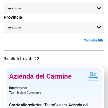
Provincia
CRM
Cancella filtri
Ecommerce
Email Marketing
Risultati trovati: 22
Fatturazione
Azienda del Carmine
Financial Solutions
HR
Ecommerce
TeamSystem Commerce
Trust Services
Grazie alle soluzioni TeamSystem, Azienda del