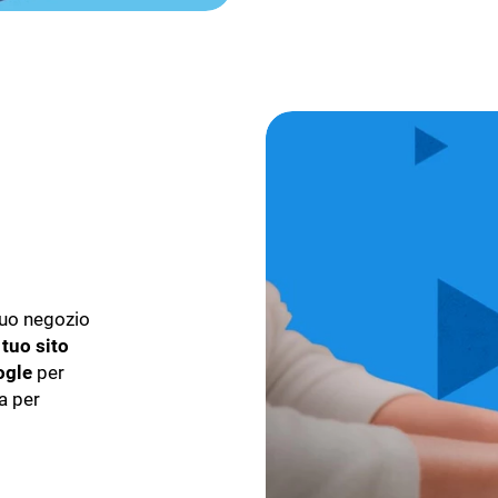
tuo negozio
l tuo sito
ogle
per
a per