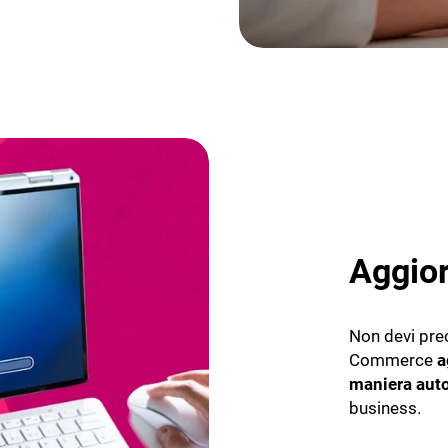
Aggior
Non devi pre
Commerce
a
maniera aut
business.