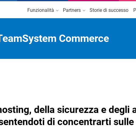
Funzionalità
Partners
Storie di successo
P
INTEGRAZIONI
SERVIZI AGGIUNTIVI
CANALI DI VENDITA
Accedi all'Area Partner
Richiedi Informazioni
T
i TeamSystem Commerce
TeamSystem
Servizi Marketing
Amazon
atori
Consulenza Web
eBay
e plug-in
Facebook
osting, della sicurezza e degli
entendoti di concentrarti sulle v