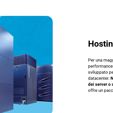
Hostin
Per una maggi
performance
sviluppato p
datacenter.
N
dei server o
offre un pac