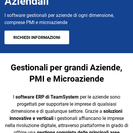
Aziendali
I software gestionali per aziende di ogni dimensione,
comprese PMI e microaziende
RICHIEDI INFORMAZIONI
CRM
Ecommerce
Gestionali per grandi Aziende,
Email Marketing
PMI e Microaziende
Fatturazione
Financial Solutions
I
software ERP di TeamSystem
per le aziende sono
progettati per supportare le imprese di qualsiasi
HR
dimensione e di qualunque settore. Grazie a
soluzioni
innovative e verticali
i gestionali affiancano le imprese
Trust Services
nella rivoluzione digitale, attraverso piattaforme in grado di
offrire una
gestione completa delle principali aree