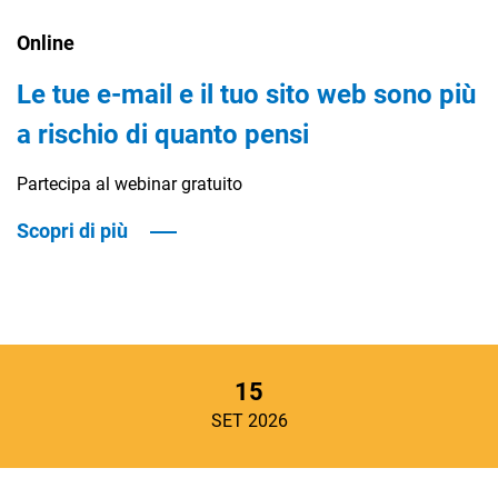
Online
Le tue e-mail e il tuo sito web sono più
a rischio di quanto pensi
CRM
Partecipa al webinar gratuito
Ecommerce
Scopri di più
Email Marketing
Fatturazione
Financial Solutions
15
HR
SET 2026
Trust Services