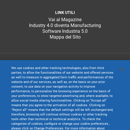
LINK UTILI
Vai al Magazine
Industry 4.0 diventa Manufacturing
Software Industria 5.0
Mappa del Sito
We use cookies and other tracking technologies, also from third
parties, to allow the functionalities of our website and offered services
as well to measure in aggregated form traffic and performances of the
website and of our services, as well as, on the basis on your prior
consent, to use data on your navigation activity to improve
performance, to personalise the browsing experience on the basis of
your preferences, to show targeted advertising and, where available, to
allow social media sharing functionalities. Clicking on “Accept all”
means that you agree to the activation of all cookies. Clicking on
"Reject all" means that the default settings will be left unchanged and,
therefore, browsing will continue without cookies or other tracking
TeamSystem S.p.A. società con socio unico soggetta all’attività di direzione e
tools other than technical or technical analytics. To check the
coordinamento di TeamSystem Holdco S.p.A. - Cap. Soc. € 24.000.000 I.v. -
categories of cookies, configure or change your cookie preferences ,
C.C.I.A.A. delle Marche - P.I. 01035310414
please click on Change Preferences. For more information about