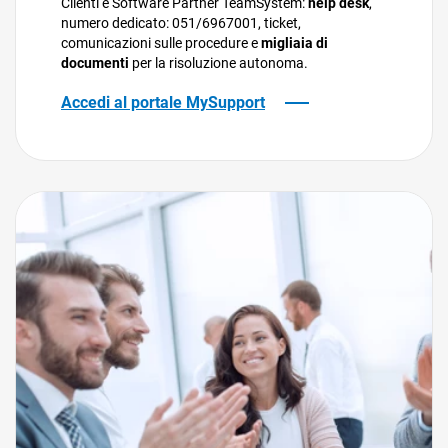
Clienti e Software Partner TeamSystem:
help desk
,
TeamSystem Corporate
numero dedicato: 051/6967001, ticket,
comunicazioni sulle procedure e
migliaia di
TeamSystem Store
documenti
per la risoluzione autonoma.
Accedi al portale MySupport