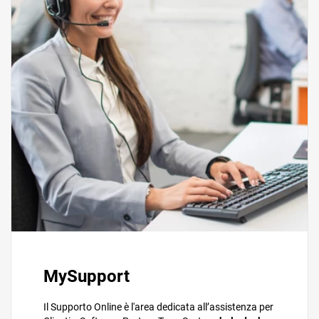
CRM
Ecommerce
Email Marketing
Fatturazione
Financial Solutions
HR
MySupport
Trust Services
Il Supporto Online è l'area dedicata all’assistenza per