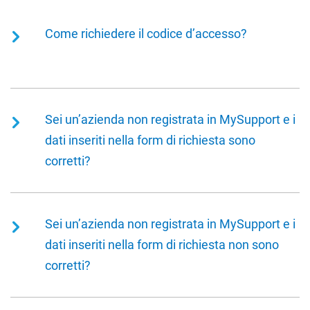
l’utente amministratore. Successivamente
l’amministratore potrà creare ulteriori utenti per la
Come richiedere il codice d’accesso?
sua organizzazione.
Per registrarsi sul portale, effettuare i seguenti
passi:
Per effettuare la registrazione su MySupport è
necessario un codice di accesso. Per richiederlo è
Sei un’azienda non registrata in MySupport e i
Accedere all’indirizzo del portale:
sufficiente, dalla pagina del sito
dati inseriti nella form di richiesta sono
https://mysupport.teamsystem.com
https://MySupport.teamsystem.com selezionare il
corretti?
pulsante Registrati.
Nella pagina di login selezionare
“Registrati”
La procedura invia, all’indirizzo mail indicato nella
maschera precedente, il codice di accesso per la
Sei un’azienda non registrata in MySupport e i
registrazione.
dati inseriti nella form di richiesta non sono
corretti?
Nel caso in cui i dati inseriti nella maschera della