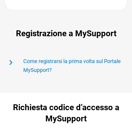
Registrazione a MySupport
Come registrarsi la prima volta sul Portale
MySupport?
Al fine di attivare la propria azienda sul Portale
Assistenza TeamSystem deve essere effettuata la
registrazione dell’utente amministratore
Richiesta codice d’accesso a
dell’azienda stessa.
MySupport
Una volta effettuata la registrazione viene creato