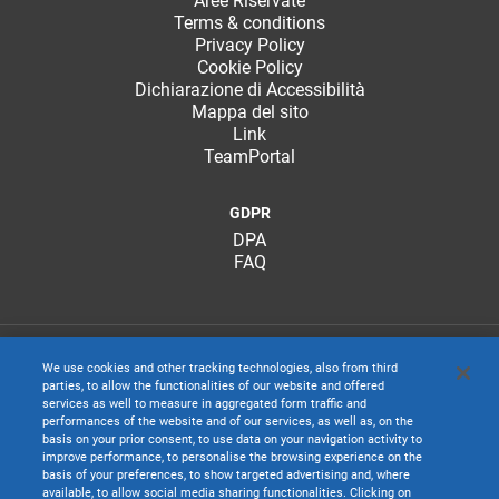
Aree Riservate
Assistenza Software TeamSystem. Premere
Invia
Terms & conditions
Ticket
per completare la procedura.
Privacy Policy
Terminata la registrazione, l’utente è abilitato ad
Cookie Policy
utilizzare tutti i servizi messi a sua disposizione.
Dichiarazione di Accessibilità
È possibile osservare i ticket inseriti, monitorando
Mappa del sito
il loro stato, al fine di attendere una risoluzione,
Link
Si consiglia di visualizzare i video contenuti nel
nell’apposito widget della
Dashboard
o premendo
Si aprirà una schermata contenente una serie di
TeamPortal
portale per avere informazioni sulle operazioni
il tasto
guarda tutti
per effettuare una ricerca sui
filtri attraverso la quale effettuare la ricerca:
principali. I video sono disponibili selezionando
ticket o avere più dettagli.
GDPR
dal menu di sinistra la voce Tutorial:
DPA
Campo testo: identifica la frase da ricercare
FAQ
all’interno dei documenti della Knowledge-
Base
Prodotto: identifica lo specifico prodotto
We use cookies and other tracking technologies, also from third
appartenente alla linea prodotto selezionata
parties, to allow the functionalities of our website and offered
services as well to measure in aggregated form traffic and
nella schermata precedente
performances of the website and of our services, as well as, on the
basis on your prior consent, to use data on your navigation activity to
improve performance, to personalise the browsing experience on the
Tipo documento: identifica se il documento è
basis of your preferences, to show targeted advertising and, where
destinato solo ai Rivenditori TeamSystem
available, to allow social media sharing functionalities. Clicking on