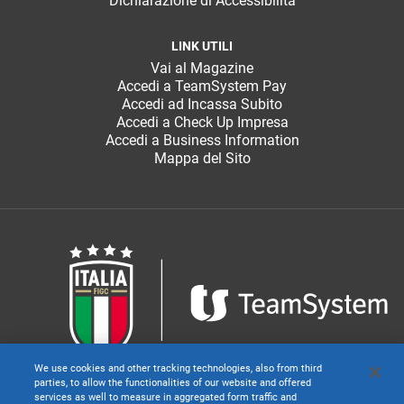
Dichiarazione di Accessibilità
LINK UTILI
Vai al Magazine
Accedi a TeamSystem Pay
Accedi ad Incassa Subito
Accedi a Check Up Impresa
Accedi a Business Information
Mappa del Sito
We use cookies and other tracking technologies, also from third
parties, to allow the functionalities of our website and offered
services as well to measure in aggregated form traffic and
TeamSystem S.p.A. società con socio unico soggetta all’attività di direzione e