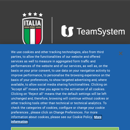
We use cookies and other tracking technologies, also from third
parties, to allow the functionalities of our website and offered
services as well to measure in aggregated form traffic and
TeamSystem S.p.A. società con socio unico soggetta all’attività di direzione e
performances of the website and of our services, as well as, on the
coordinamento di TeamSystem Holdco S.p.A. - Cap. Soc. € 24.000.000 I.v. -
basis on your prior consent, to use data on your navigation activity to
C.C.I.A.A. delle Marche - P.I. 01035310414. Sede Legale e Amministrativa: Via
improve performance, to personalise the browsing experience on the
Sandro Pertini, 88 - 61122 Pesaro (PU) - Tutti i diritti riservati
basis of your preferences, to show targeted advertising and, where
available, to allow social media sharing functionalities. Clicking on
I servizi di TeamSystem Pay sono erogati da TeamSystem Payments s.r.l.
“Accept all” means that you agree to the activation of all cookies.
Società soggetta all’attività di direzione e coordinamento di TeamSystem
Clicking on "Reject all" means that the default settings will be left
S.p.A., Capitale sociale (i.v.): €125.000,00
unchanged and, therefore, browsing will continue without cookies or
Sede legale e operativa: Piazza Luigi Einaudi n. 10N01, Milano - 20124
other tracking tools other than technical or technical analytics. To
Sede operativa: Via Trento, 3/A – 31030 Castello di Godego (TV)
check the categories of cookies, configure or change your cookie
Attività prevalente: Esercizio dei Servizi di Pagamento di cui all'art. 1, comma
preferences , please click on Change Preferences. For more
2, lett. h-septies.1), n. 3 e 7 e 8, TUB.
information about cookies, please see our Cookie Policy.
More
Autorizzazione Banca d’Italia: il 27/05/2020.
information
Numero di iscrizione all’albo degli Istituti di Pagamento: 99
Codice Meccanografico dell’Istituto di Pagamento: 36816 (Codice ABI)