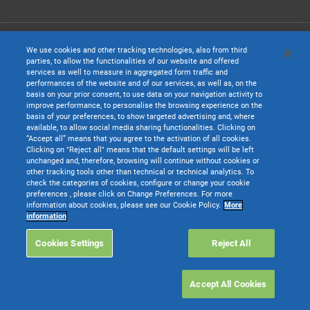
We use cookies and other tracking technologies, also from third
parties, to allow the functionalities of our website and offered
services as well to measure in aggregated form traffic and
performances of the website and of our services, as well as, on the
basis on your prior consent, to use data on your navigation activity to
improve performance, to personalise the browsing experience on the
basis of your preferences, to show targeted advertising and, where
available, to allow social media sharing functionalities. Clicking on
“Accept all” means that you agree to the activation of all cookies.
Clicking on "Reject all" means that the default settings will be left
unchanged and, therefore, browsing will continue without cookies or
TeamSystem S.p.A. società con socio unico soggetta all’attività di direzione e
other tracking tools other than technical or technical analytics. To
coordinamento di TeamSystem Holdco S.p.A. - Cap. Soc. € 24.000.000 I.v. -
check the categories of cookies, configure or change your cookie
C.C.I.A.A. delle Marche - P.I. 01035310414
preferences , please click on Change Preferences. For more
information about cookies, please see our Cookie Policy.
More
Sede Legale e Amministrativa: Via Sandro Pertini, 88 - 61122 Pesaro (PU) -
information
Tutti i diritti riservati
Cookies Settings
Reject All
Websolute
Accept All Cookies