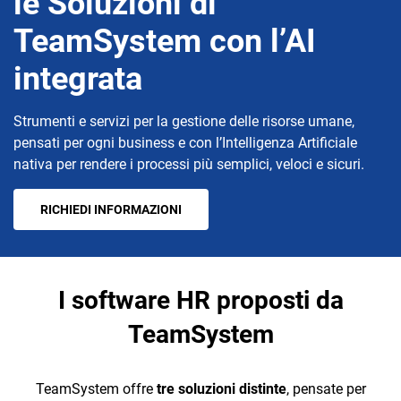
le Soluzioni di
TeamSystem con l’AI
integrata
Strumenti e servizi per la gestione delle risorse umane,
pensati per ogni business e con l’Intelligenza Artificiale
CRM
nativa per rendere i processi più semplici, veloci e sicuri.
Ecommerce
RICHIEDI INFORMAZIONI
Email Marketing
Fatturazione
Financial Solutions
I software HR proposti da
HR
TeamSystem
Trust Services
TeamSystem offre
tre soluzioni distinte
, pensate per