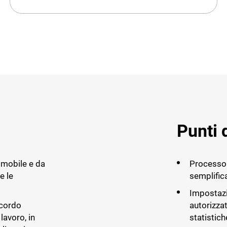
Punti 
 mobile e da
Processo 
e le
semplific
Impostazi
ccordo
autorizzat
lavoro, in
statistich