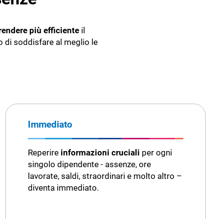
Portale Dipendente e App
rendere più efficiente
ALTRI GESTIONALI
il
o di soddisfare al meglio le
Cybersecurity
Immediato
Reperire
informazioni cruciali
per ogni
singolo dipendente - assenze, ore
lavorate, saldi, straordinari e molto altro –
diventa immediato.