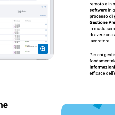
remoto e in m
software
in g
processo di 
Gestione Pr
in modo semp
di avere una v
lavoratore.
Per chi gest
fondamental
informazion
efficace dell
one