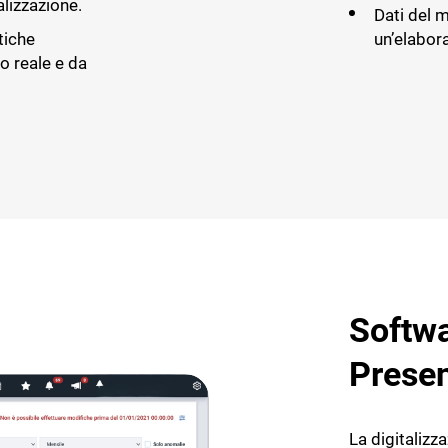
alizzazione.
Dati del 
tiche
un’elabor
o reale e da
Softwa
Prese
La digitalizz