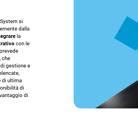
System si
temente dalla
tegrare
la
rativo
con le
i, prevede
, che
 di gestione e
elencate,
e
di ultima
onibilità di
 vantaggio di