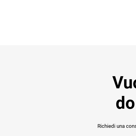
Vuo
do
Richiedi una cons