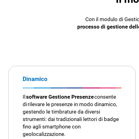
PORTALE PER L'HR E IL
DIPENDENTE
Con il modulo di Gest
Portale per l'HR e per il Dipendente
processo di gestione del
Dinamico
Il
software Gestione Presenze
consente
di rilevare le presenze in modo dinamico,
gestendo le timbrature da diversi
strumenti: dai tradizionali lettori di badge
fino agli smartphone con
geolocalizzazione.