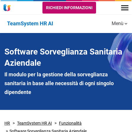
RICHIEDI INFORMAZIONI
TeamSystem HR AI
Menù
Funzionalità
AMMINISTRAZIONE
GESTIONE
HUMAN
Software Sorveglianza Sanitaria
CAPITAL
MANAGEM
Paghe
Note Spese
Aziendale
Recruiting
Gestione Presenze
Dotazioni
Il modulo per la gestione della sorveglianza
sanitaria in base alle necessità di ogni singolo
Formazione
Pianificazione Turni
Gestione
dipendente
Mezzi
Performance 
Budget
Compensatio
Welfare
Controllo Accessi
HR
TeamSystem HR AI
Funzionalità
Gestione
Viaggi e
Onboarding e
Trasferte
Software Sorveglianza Sanitaria Aziendale