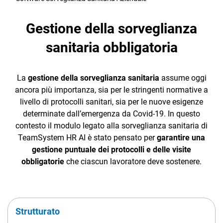
Processi
Gestione
Gestione della sorveglianza
Engagement
Incentivi
sanitaria obbligatoria
Business
Intelligence
La
gestione della sorveglianza sanitaria
assume oggi
CRM
& Insight
ancora più importanza, sia per le stringenti normative a
Ecommerce
livello di protocolli sanitari, sia per le nuove esigenze
determinate dall’emergenza da Covid-19. In questo
Email Marketing
contesto il modulo legato alla sorveglianza sanitaria di
TeamSystem HR AI è stato pensato per
garantire una
Fatturazione
gestione puntuale dei protocolli e delle visite
Financial Solutions
obbligatorie
che ciascun lavoratore deve sostenere.
Tutte le
PORTALE PER L'HR E
HR
funzionalità
IL DIPENDENTE
Trust Services
Strutturato
Portale per l'HR e per il