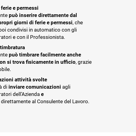
 ferie e permessi
ente
può inserire direttamente dal
propri giorni di ferie e permessi
, che
poi condivisi in automatico con gli
tori e con il Professionista.
timbratura
ente
può timbrare facilmente anche
n si trova fisicamente in ufficio
, grazie
bile.
ioni attività svolte
à di
inviare comunicazioni
agli
atori dell’Azienda
e
direttamente al Consulente del Lavoro.