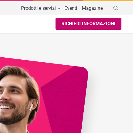
Prodotti e servizi
Eventi
Magazine
RICHIEDI INFORMAZIONI
AREE TEMATICHE
Portale per l'HR e per il Dipendente
one con
Paghe
Presenze
Salute e Sicurezza
Timesheet
Gestione
HCM
Welfare
azione
Portale Studio