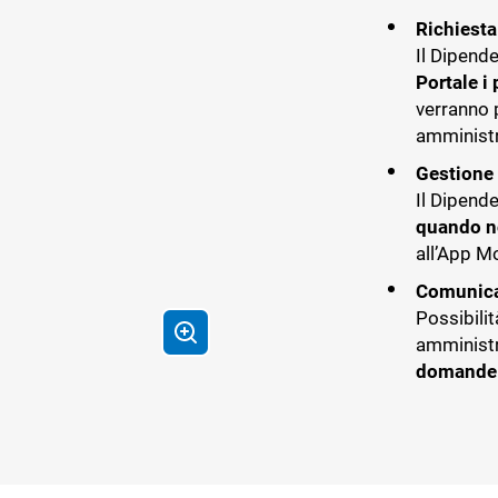
Richiesta
Il Dipend
Portale i 
verranno 
amministra
Gestione 
Il Dipend
quando no
all’App Mo
Comunicaz
Possibilit
amministr
domande