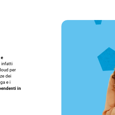
 e
 infatti
Cloud per
ze dei
ga e i
pendenti in