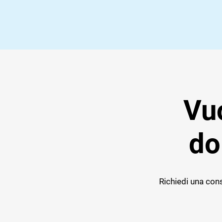
Vuo
do
Richiedi una cons