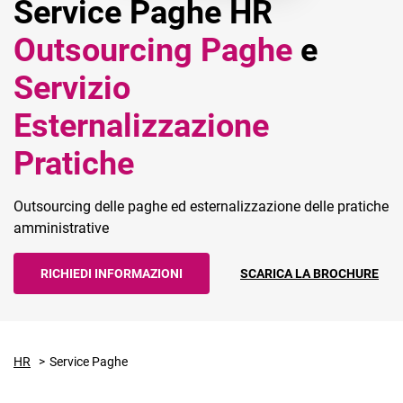
Service Paghe HR
Outsourcing Paghe
e
Servizio
Esternalizzazione
CRM
Pratiche
Ecommerce
Outsourcing delle paghe ed esternalizzazione delle pratiche
Email Marketing
amministrative
Fatturazione
RICHIEDI INFORMAZIONI
SCARICA LA BROCHURE
Financial Solutions
HR
Trust Services
HR
Service Paghe