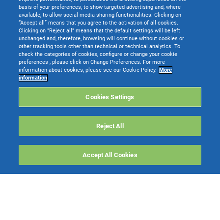
basis of your preferences, to show targeted advertising and, where
available, to allow social media sharing functionalities. Clicking on
“Accept all” means that you agree to the activation of all cookies.
Clicking on "Reject all" means that the default settings will be left
unchanged and, therefore, browsing will continue without cookies or
other tracking tools other than technical or technical analytics. To
check the categories of cookies, configure or change your cookie
preferences , please click on Change Preferences. For more
information about cookies, please see our Cookie Policy.
More
TeamSystem S.p.A. società con socio unico soggetta all’attività di direzione e
information
coordinamento di TeamSystem Holdco S.p.A. - Cap. Soc. € 24.000.000 I.v. -
C.C.I.A.A. delle Marche - P.I. 01035310414
Cookies Settings
Sede Legale e Amministrativa: Via Sandro Pertini, 88 - 61122 Pesaro (PU) -
Tutti i diritti riservati
Reject All
Websolute
Accept All Cookies