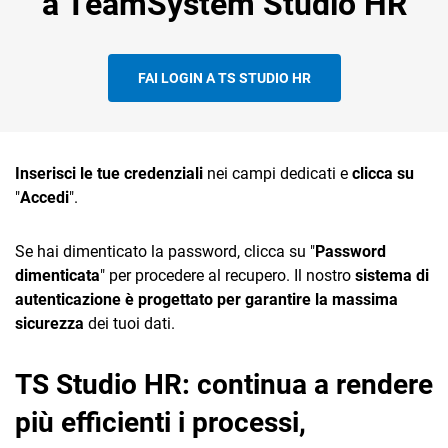
a TeamSystem Studio HR
Mezzi
FAI LOGIN A TS STUDIO HR
Onboarding
e Processi
CRM
Incentivi
Inserisci le tue credenziali
nei campi dedicati e
clicca su
"
Accedi
".
Ecommerce
Business
Intelligence
Email Marketing
Se hai dimenticato la password, clicca su "
Password
dimenticata
" per procedere al recupero. Il nostro
sistema di
Fatturazione
Insight
autenticazione è progettato per garantire la massima
Financial Solutions
sicurezza
dei tuoi dati.
HR
TS Studio HR: continua a rendere
Trust Services
più efficienti i processi,