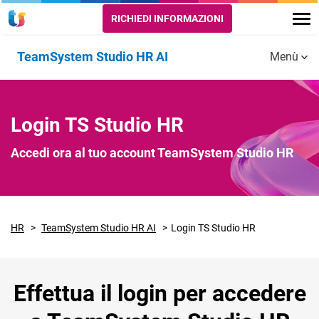
RICHIEDI INFORMAZIONI
TeamSystem Studio HR AI
Menù
Funzionalità
Tutte le
I PORTALI
SERVIZI A
Login TS Studio HR
funzionalità
VALORE
Portale
Accedi ora al tuo account TeamSystem Studio HR
Studio
Gestione
Presenze
Portale
Azienda
Formazione
HR
TeamSystem Studio HR AI
Login TS Studio HR
Portale
Recruiting
Dipendente
e App
Sicurezza
Effettua il login per accedere
Welfare