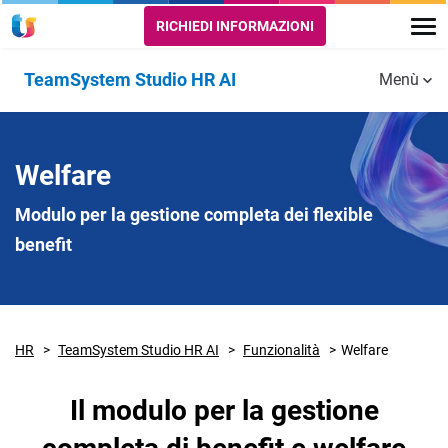
RICHIEDI INFORMAZIONI
TeamSystem Studio HR AI
Menù
Funzionalità
Tutte le
I PORTALI
SERVIZI A
Welfare
funzionalità
VALORE
Portale
Modulo per la gestione completa dei flexible
Studio
Gestione
benefit
Presenze
Portale
Azienda
Formazione
Portale
Recruiting
HR
TeamSystem Studio HR AI
Funzionalità
Welfare
Dipendente
e App
Sicurezza
Il modulo per la gestione
Welfare