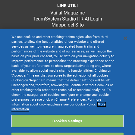
LINK UTILI
Vai al Magazine
TeamSystem Studio HR AI Login
Mappa del Sito
We use cookies and other tracking technologies, also from third
parties, to allow the functionalities of our website and offered
services as well to measure in aggregated form traffic and
performances of the website and of our services, as well as, on the
basis on your prior consent, to use data on your navigation activity to
improve performance, to personalise the browsing experience on the
basis of your preferences, to show targeted advertising and, where
available, to allow social media sharing functionalities. Clicking on
“Accept all” means that you agree to the activation of all cookies.
Clicking on "Reject all" means that the default settings will be left
unchanged and, therefore, browsing will continue without cookies or
other tracking tools other than technical or technical analytics. To
check the categories of cookies, configure or change your cookie
preferences , please click on Change Preferences. For more
information about cookies, please see our Cookie Policy.
More
TeamSystem S.p.A. società con socio unico soggetta all’attività di direzione e
information
coordinamento di TeamSystem Holdco S.p.A. - Cap. Soc. € 24.000.000 I.v. -
C.C.I.A.A. delle Marche - P.I. 01035310414
Cookies Settings
Sede Legale e Amministrativa: Via Sandro Pertini, 88 - 61122 Pesaro (PU) -
Tutti i diritti riservati