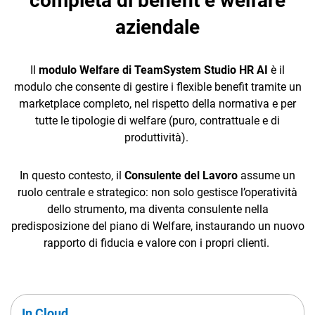
completa di benefit e welfare
aziendale
Mezzi
Onboarding
Il
modulo Welfare di TeamSystem Studio HR AI
è il
e Processi
modulo che consente di gestire i flexible benefit tramite un
marketplace completo, nel rispetto della normativa e per
CRM
Incentivi
tutte le tipologie di welfare (puro, contrattuale e di
produttività).
Ecommerce
Business
Intelligence
Email Marketing
In questo contesto, il
Consulente del Lavoro
assume un
ruolo centrale e strategico: non solo gestisce l’operatività
Fatturazione
Insight
dello strumento, ma diventa consulente nella
predisposizione del piano di Welfare, instaurando un nuovo
Financial Solutions
rapporto di fiducia e valore con i propri clienti.
HR
Trust Services
In Cloud