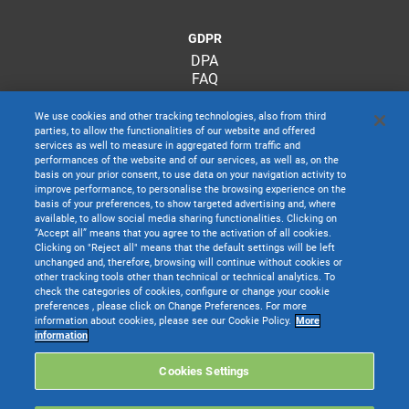
GDPR
DPA
FAQ
We use cookies and other tracking technologies, also from third
parties, to allow the functionalities of our website and offered
services as well to measure in aggregated form traffic and
performances of the website and of our services, as well as, on the
basis on your prior consent, to use data on your navigation activity to
improve performance, to personalise the browsing experience on the
basis of your preferences, to show targeted advertising and, where
available, to allow social media sharing functionalities. Clicking on
“Accept all” means that you agree to the activation of all cookies.
Clicking on "Reject all" means that the default settings will be left
unchanged and, therefore, browsing will continue without cookies or
other tracking tools other than technical or technical analytics. To
check the categories of cookies, configure or change your cookie
preferences , please click on Change Preferences. For more
information about cookies, please see our Cookie Policy.
More
TeamSystem S.p.A. società con socio unico soggetta all’attività di direzione e
information
coordinamento di TeamSystem Holdco S.p.A. - Cap. Soc. € 24.000.000 I.v. -
C.C.I.A.A. delle Marche - P.I. 01035310414
Cookies Settings
Sede Legale e Amministrativa: Via Sandro Pertini, 88 - 61122 Pesaro (PU) -
Tutti i diritti riservati