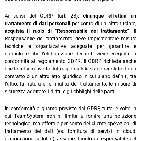
Ai sensi del GDRP (art. 28),
chiunque effettua un
trattamento di dati
personali
per conto di un altro titolare,
acquista il ruolo di “Responsabile del trattamento”
. Il
Responsabile del trattamento deve implementare misure
tecniche e organizzative adeguate per garantire e
CRM
dimostrare che l'elaborazione dei dati viene eseguita in
conformità al regolamento GDPR. Il GDRP richiede anche
Ecommerce
che le attività svolte dal responsabile siano regolate da un
Email Marketing
contratto o un altro atto giuridico in cui siano definiti, tra
l’altro, la natura e le finalità del trattamento, le misure di
Fatturazione
sicurezza adottate, i diritti e gli obblighi delle parti.
Financial Solutions
In conformità a quanto previsto dal GDRP, tutte le volte in
HR
cui TeamSystem non si limita a fornire una soluzione
tecnologica, ma effettua per conto del cliente operazioni di
Trust Services
trattamento dei dati (es. fornitura di servizi in cloud,
elaborazione cedolini), assume il ruolo di responsabile del