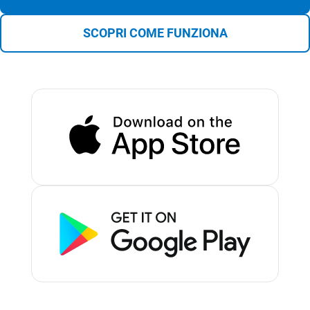
SCOPRI COME FUNZIONA
CRM
Ecommerce
Email Marketing
Fatturazione
Financial Solutions
HR
Trust Services
TeamSystem Corporate