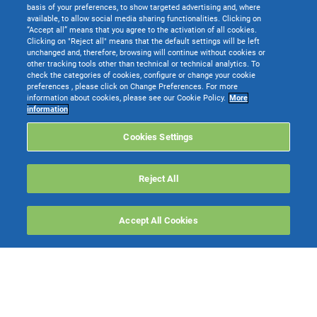
basis of your preferences, to show targeted advertising and, where
available, to allow social media sharing functionalities. Clicking on
“Accept all” means that you agree to the activation of all cookies.
Clicking on "Reject all" means that the default settings will be left
unchanged and, therefore, browsing will continue without cookies or
other tracking tools other than technical or technical analytics. To
check the categories of cookies, configure or change your cookie
preferences , please click on Change Preferences. For more
information about cookies, please see our Cookie Policy.
More
TeamSystem S.p.A. società con socio unico soggetta all’attività di direzione e
information
coordinamento di TeamSystem Holdco S.p.A. - Cap. Soc. € 24.000.000 I.v. -
C.C.I.A.A. delle Marche - P.I. 01035310414
Cookies Settings
Sede Legale e Amministrativa: Via Sandro Pertini, 88 - 61122 Pesaro (PU) -
Tutti i diritti riservati
Reject All
Websolute
Accept All Cookies