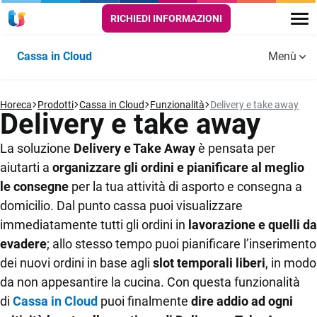
RICHIEDI INFORMAZIONI
Cassa in Cloud
Menù
Funzionalità
Horeca
PUNTO
Prodotti
Cassa in Cloud
SALA E
Funzionalità
Delivery e take away
DELIVERY E
Aggiornamenti
Guide e
Delivery e take away
CASSA
CUCINA
TAKE AWAY
Cassa in
tutorial
Storie di successo
Cloud
La soluzione
Delivery e Take Away
è pensata per
Scontrino
Comande digitali
Self order
Video
aiutarti a
organizzare gli ordini e pianificare al meglio
elettronico
app
Risorse utili
le consegne
per la tua attività di asporto e consegna a
Menù digitali
Automazione
Gestione
domicilio. Dal punto cassa puoi visualizzare
FAQ
scontrino
asporto e
Self order e
immediatamente tutti gli ordini in
lavorazione e quelli da
consegne a
Kiosk
Prezzi
evadere
; allo stesso tempo puoi pianificare l’inserimento
domicilio
Anagrafiche
dei nuovi ordini in base agli
slot temporali liberi
, in modo
aziende e
Kitchen monitor
Prova Gratis
da non appesantire la cucina. Con questa funzionalità
clienti
Automazione
per la cucina
corrispettivi
di
Cassa in Cloud
puoi finalmente
dire addio ad ogni
per dark
Operatori e
Prenotazione