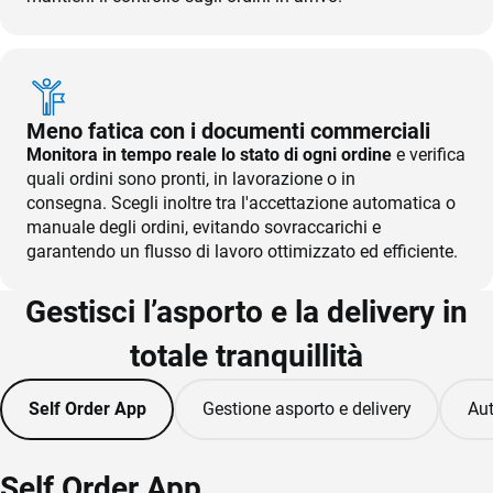
Stampanti,
TeamSystem Store
Bilance
Developer Portal
Meno fatica con i documenti commerciali
Monitora in tempo reale lo stato di ogni ordine
e verifica
quali ordini sono pronti, in lavorazione o in
consegna. Scegli inoltre tra l'accettazione automatica o
manuale degli ordini, evitando sovraccarichi e
garantendo un flusso di lavoro ottimizzato ed efficiente.
Gestisci l’asporto e la delivery in
totale tranquillità
Self Order App
Gestione asporto e delivery
Aut
Self Order App
Gestione asporto e delivery
Automazione corrispettivi per Dark