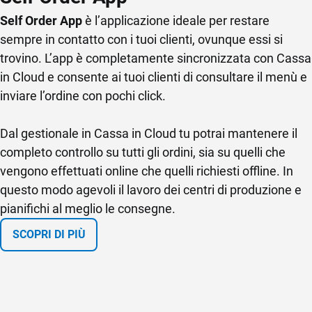
Self Order App
Mai più problemi con la gestione dell’asporto e del
Kitchen
è l’applicazione ideale per restare
sempre in contatto con i tuoi clienti, ovunque essi si
delivery grazie alla funzionalità
Gestione Asporto e
Automazione corrispettivi per Dark Kitchen
è la
trovino. L’app è completamente sincronizzata con Cassa
Delivery
di Cassa in Cloud. Questa soluzione ti consente
funzionalità pensata per semplificare la gestione di
in Cloud e consente ai tuoi clienti di consultare il menù e
di avere un controllo completo sulle ordinazioni,
scontrini elettronici, l’invio di corrispettivi telematici
inviare l’ordine con pochi click.
mantenendo sempre il focus sulle consegne eseguite e
all’Agenzia delle Entrate e la creazione di documenti
sui pagamenti effettuati. Il tutto con la massima
commerciali. Il modulo ti consente di eliminare i flussi
Dal gestionale in Cassa in Cloud tu potrai mantenere il
pianificazione: quando il cliente chiama, Cassa in Cloud
manuali e automatizzare i processi documentali,
completo controllo su tutti gli ordini, sia su quelli che
ti mostra in tempo reale gli slot temporali liberi per
risparmiando tempo e risorse.
vengono effettuati online che quelli richiesti offline. In
assegnare correttamente la consegna. Ad ogni ordine
questo modo agevoli il lavoro dei centri di produzione e
effettuato la cucina riceve la comanda sul
Kitchen
La soluzione è molto semplice da utilizzare: quando un
pianifichi al meglio le consegne.
Monitor
e può impostare il ritmo di lavoro per effettuare
cliente acquista dalla piattaforma il sistema recepisce
la consegna nei tempi prestabiliti.
SCOPRI DI PIÙ
l’ordine e lo trasferisce al software, il quale lo comunica
SCOPRI DI PIÙ
al registratore telematico che, a fine giornata, trasmette
i corrispettivi all’Agenzia delle Entrate.
SCOPRI DI PIÙ