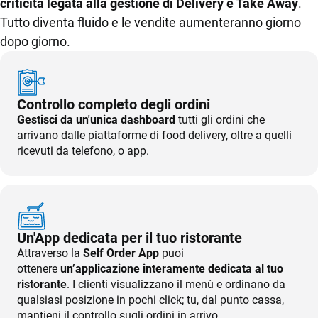
criticità legata alla gestione di Delivery e Take Away
.
kitchen
turni
tavoli
Tutto diventa fluido e le vendite aumenteranno giorno
dopo giorno.
Listini e menu
Gestione
CRM
conto
Controllo completo degli ordini
Gestisci da un'unica dashboard
tutti gli ordini che
Ecommerce
Fatturazione
arrivano dalle piattaforme di food delivery, oltre a quelli
elettronica
Email Marketing
ricevuti da telefono, o app.
Fatturazione
Pagamenti
digitali
Financial Solutions
HR
Un'App dedicata per il tuo ristorante
GESTIONE
ADD ON &
HARDWARE
Attraverso la
Self Order App
puoi
Trust Services
MAGAZZINO
INTEGRAZIONI
ottenere
un’applicazione interamente dedicata al tuo
Registratori
ristorante
. I clienti visualizzano il menù e ordinano da
Magazzino
Integrazioni e
di cassa,
TeamSystem Corporate
qualsiasi posizione in pochi click; tu, dal punto cassa,
API
Totem,
mantieni il controllo sugli ordini in arrivo.