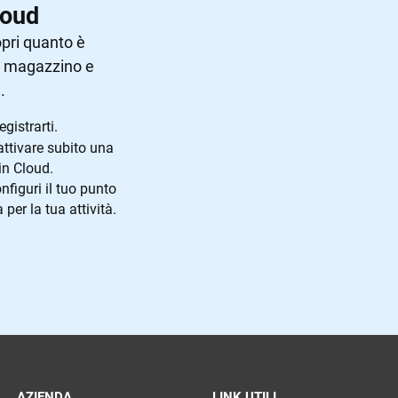
loud
opri quanto è
, magazzino e
.
gistrarti.
ttivare subito una
in Cloud.
nfiguri il tuo punto
er la tua attività.
AZIENDA
LINK UTILI