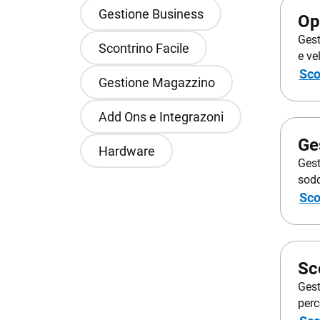
Gestione Business
Op
Gest
Scontrino Facile
e ve
Sco
Gestione Magazzino
Add Ons e Integrazoni
Ge
Hardware
Gest
sodd
Sco
Sc
Gest
perc