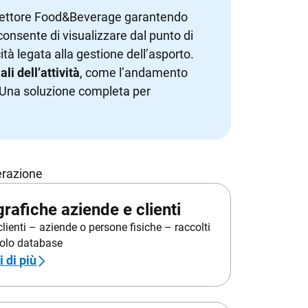
Scopri tutte le funzionalità
ALTRI GESTIONALI
 settore Food&Beverage garantendo
consente di visualizzare dal punto di
Stampanti,
Cost Management
cità legata alla gestione dell’asporto.
Siti web ed e-commerce
li dell’attività
, come l’andamento
Cybersecurity
he. Una soluzione completa per
erazione
rafiche aziende e clienti
 clienti – aziende o persone fisiche – raccolti
solo database
 di più