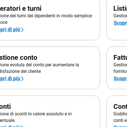
eratori e turni
List
ione dei turni dei dipendenti in modo semplice
Gestio
loce
Scopri
pri di più
stione conto
Fatt
ione evoluta del conto per aumentare la
Gestion
isfazione del cliente
fornito
pri di più
Scopri
onti
Cont
ione di sconti in valore assoluto e in
Soddisf
entuale.
conti 