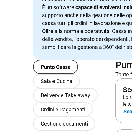
GESTIONE MAGAZZINO
ADD ON & 
È un software
capace di evolversi insi
supporto anche nella gestione delle ope
Magazzino
Integrazioni 
cassa tutti gli ordini in lavorazione e q
Developer Po
Oltre alla normale operatività, Cassa 
delle vendite, l’operato dei dipendenti,
semplificare la gestione a 360° del rist
Pun
Punto Cassa
Tante 
Sala e Cucina
Sc
Delivery e Take away
Lo s
le t
Ordini e Pagamenti
Sco
Gestione documenti