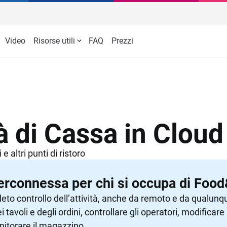
Video
Risorse utili
FAQ
Prezzi
oud
RISTORAZIONE
TeamSystem Scontrini
storante
Scontrini elettronici dallo smar
Ristoranti
E
senza registratore di cassa
ial
CINA
DELIVERY E TAKE AWAY
Dark Kitchen, Ghost Kitchen
B
Integrazione NEXI
a
tali
Self order app
Catene di ristorazione
P
Acquista
ke away
i
Gestione asporto e consegne 
Food truck
G
domicilio
à di Cassa in Cloud
iness
Kiosk
Food delivery
A
Automazione corrispettivi per 
tor per la cucina
Pizzerie
kitchen
e altri punti di ristoro
egrazioni
 tavoli
terconnessa per chi si occupa di Fo
eto controllo dell’attività, anche da remoto e da qualunque
 tavoli e degli ordini, controllare gli operatori, modificare 
torare il magazzino.