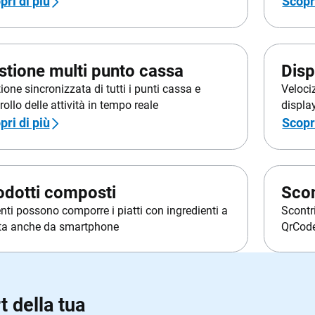
pri di più
Scopri
stione multi punto cassa
Disp
ione sincronizzata di tutti i punti cassa e
Velociz
rollo delle attività in tempo reale
display
pri di più
Scopri
odotti composti
Scon
ienti possono comporre i piatti con ingredienti a
Scontr
ta anche da smartphone
QrCod
 della tua