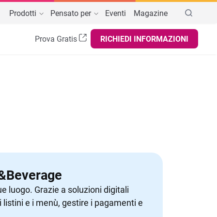
Prodotti
Pensato per
Eventi
Magazine
Prova Gratis
RICHIEDI INFORMAZIONI
BAR, ASPORTO, ATTIVITÀ AMBULANTI
AREE DI INTERESSE
tphone,
noteche
GESTIONE BUSINESS
Registratore di cassa telematico
ar e Pub
Menù digitale
Controllo remoto
asticcerie
a
Programmi fedeltà
Scontrino elettronico
elaterie
Report e statistiche
Software Check In Hotel
ttività ambulanti e itineranti
dark
Gestione documenti
Software PMS per Hotel
Food Cost
Software Channel Manager Hotel
od&Beverage
Software Revenue Management Hotel
 luogo. Grazie a soluzioni digitali
Fatturazione elettronica
i listini e i menù, gestire i pagamenti e
Gestionale Cassa