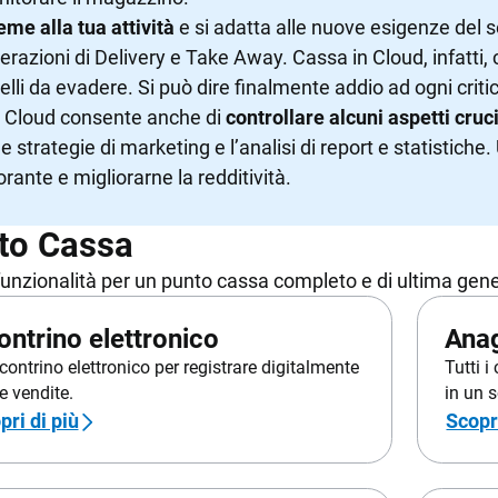
INTEGRAZIONI
HARDWARE
eme alla tua attività
e si adatta alle nuove esigenze del
razioni di Delivery e Take Away. Cassa in Cloud, infatti, 
e API
Registratori di cassa, Totem, 
uelli da evadere. Si può dire finalmente addio ad ogni criti
Bilance
rtal
in Cloud consente anche di
controllare alcuni aspetti crucia
 le strategie di marketing e l’analisi di report e statistic
orante e migliorarne la redditività.
to Cassa
funzionalità per un punto cassa completo e di ultima gen
ontrino elettronico
Anag
contrino elettronico per registrare digitalmente
Tutti i
ue vendite.
in un 
pri di più
Scopri