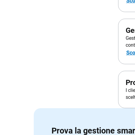
Sco
Ge
Gest
cont
Sco
Pr
I cl
scel
Prova la gestione smart