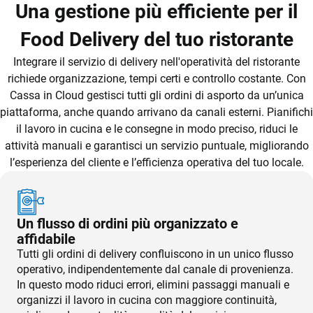
Una gestione più efficiente per il
Food Delivery del tuo ristorante
Integrare il servizio di delivery nell'operatività del ristorante
richiede organizzazione, tempi certi e controllo costante. Con
CRM
Cassa in Cloud gestisci tutti gli ordini di asporto da un’unica
piattaforma, anche quando arrivano da canali esterni. Pianifichi
Ecommerce
il lavoro in cucina e le consegne in modo preciso, riduci le
attività manuali e garantisci un servizio puntuale, migliorando
Email Marketing
l’esperienza del cliente e l’efficienza operativa del tuo locale.
Fatturazione
Financial Solutions
Un flusso di ordini più organizzato e
HR
affidabile
Trust Services
Tutti gli ordini di delivery confluiscono in un unico flusso
operativo, indipendentemente dal canale di provenienza.
In questo modo riduci errori, elimini passaggi manuali e
TeamSystem Corporate
organizzi il lavoro in cucina con maggiore continuità,