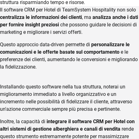
struttura risparmiando tempo e risorse.
Gestione firma
Il software CRM per Hotel di TeamSystem Hospitality non solo
& privacy
centralizza le informazioni dei clienti
, ma
analizza anche i dati
per fornire insight preziosi
che possono guidare le decisioni di
Food &
marketing e migliorare i servizi offerti.
beverage
CRM
Questo approccio data-driven permette di
personalizzare le
Fatturazione
comunicazioni e le offerte basate sul comportamento
e le
Ecommerce
Elettronica
preferenze dei clienti, aumentando le conversioni e migliorando
Email Marketing
la fidelizzazione.
App Pulizie
Fatturazione
Installando questo software nella tua struttura, noterai un
Financial Solutions
PAGAMENTI
REVENUE
miglioramento immediato a livello organizzativo e un
DIGITALI
MANAGEMENT
HR
incremento nelle possibilità di fidelizzare il cliente, attraverso
un'azione commerciale sempre più precisa e pertinente.
Trust Services
Integrazione TS
TeamSystem AI
Pay
Revenue
Inoltre, la capacità di
integrare il software CRM per Hotel con
Management
altri sistemi di gestione alberghiera e canali di vendita
rende
TeamSystem Corporate
Monetica
questo strumento estremamente potente per massimizzare