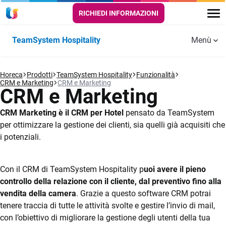
RICHIEDI INFORMAZIONI
TeamSystem Hospitality
Menù
Funzionalità
Horeca
GESTIONALE
Prodotti
TeamSystem Hospitality
PRENOTAZIONI
Funzionalità
CRM E
Aggiornamenti
Hotel, B&B,
Case
Webinar
Servizi
Area
Formazione
FAQ
CRM e Marketing
CRM e Marketing
PMS
E VENDITE
MARKETING
Agriturismi
vacanza
aggiuntivi
Clienti
CRM e Marketing
Tour di prodotto
ONLINE
Operatività
Preventivi
Storie di successo
CRM Marketing è il CRM per Hotel
pensato da TeamSystem
Channel Manager
Quotidiana
Finanziamenti
per ottimizzare la gestione dei clienti, sia quelli già acquisiti che
Risorse utili
CRM
agevolati
i potenziali.
Booking Engine
Self check-in e
Prezzi
check-out
Con il CRM di TeamSystem Hospitality p
uoi avere il pieno
Prova Gratis
App Ospite
controllo della relazione con il cliente, dal preventivo fino alla
vendita della camera
. Grazie a questo software CRM potrai
Riconoscimento
tenere traccia di tutte le attività svolte e gestire l’invio di mail,
OCR
con l’obiettivo di migliorare la gestione degli utenti della tua