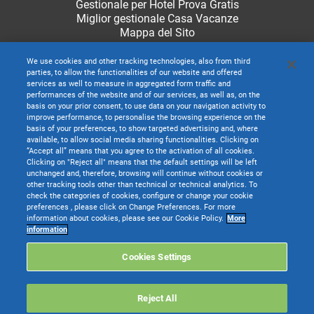
Gestionale per Hotel Prova Gratis
Miglior gestionale Casa Vacanze
Mappa del Sito
We use cookies and other tracking technologies, also from third
parties, to allow the functionalities of our website and offered
services as well to measure in aggregated form traffic and
performances of the website and of our services, as well as, on the
basis on your prior consent, to use data on your navigation activity to
improve performance, to personalise the browsing experience on the
basis of your preferences, to show targeted advertising and, where
available, to allow social media sharing functionalities. Clicking on
“Accept all” means that you agree to the activation of all cookies.
Clicking on "Reject all" means that the default settings will be left
unchanged and, therefore, browsing will continue without cookies or
other tracking tools other than technical or technical analytics. To
check the categories of cookies, configure or change your cookie
preferences , please click on Change Preferences. For more
information about cookies, please see our Cookie Policy.
More
TeamSystem S.p.A. società con socio unico soggetta all’attività di direzione e
information
coordinamento di TeamSystem Holdco S.p.A. - Cap. Soc. € 24.000.000 I.v. -
C.C.I.A.A. delle Marche - P.I. 01035310414
Cookies Settings
Sede Legale e Amministrativa: Via Sandro Pertini, 88 - 61122 Pesaro (PU) -
Tutti i diritti riservati
Reject All
Websolute