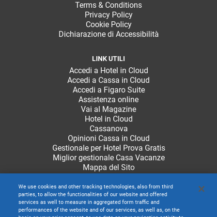
Terms & Conditions
Privacy Policy
Cookie Policy
Dichiarazione di Accessibilità
LINK UTILI
Accedi a Hotel in Cloud
Accedi a Cassa in Cloud
Accedi a Figaro Suite
Assistenza online
Vai al Magazine
Hotel in Cloud
Cassanova
Opinioni Cassa in Cloud
Gestionale per Hotel Prova Gratis
Miglior gestionale Casa Vacanze
Mappa del Sito
We use cookies and other tracking technologies, also from third
parties, to allow the functionalities of our website and offered
services as well to measure in aggregated form traffic and
performances of the website and of our services, as well as, on the