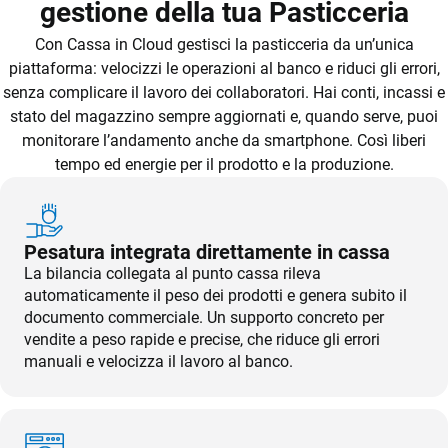
gestione della tua Pasticceria
Con Cassa in Cloud gestisci la pasticceria da un’unica
piattaforma: velocizzi le operazioni al banco e riduci gli errori,
senza complicare il lavoro dei collaboratori. Hai conti, incassi e
stato del magazzino sempre aggiornati e, quando serve, puoi
CRM
monitorare l’andamento anche da smartphone. Così liberi
tempo ed energie per il prodotto e la produzione.
Ecommerce
Email Marketing
Fatturazione
Pesatura integrata direttamente in cassa
La bilancia collegata al punto cassa rileva
Financial Solutions
automaticamente il peso dei prodotti e genera subito il
documento commerciale. Un supporto concreto per
HR
vendite a peso rapide e precise, che riduce gli errori
manuali e velocizza il lavoro al banco.
Trust Services
TeamSystem Corporate