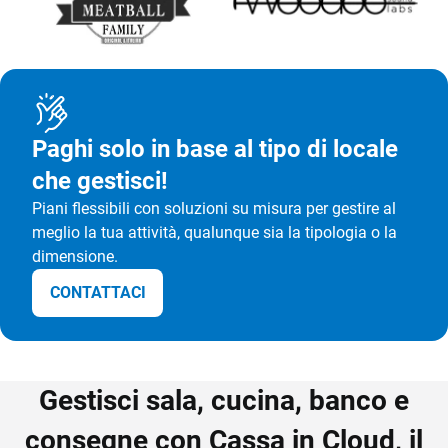
Stampanti,
TeamSystem Store
Bilance
Developer Portal
Paghi solo in base al tipo di locale
che gestisci!
Piani flessibili con soluzioni su misura per gestire al
meglio la tua attività, qualunque sia la tipologia o la
dimensione.
CONTATTACI
Gestisci sala, cucina, banco e
consegne con Cassa in Cloud, il