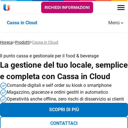
RICHIEDI INFORMAZIONI
Cassa in Cloud
Menù
Funzionalità
Horeca
PUNTO
Prodotti
Cassa in Cloud
SALA E
DELIVERY E
Aggiornamenti
Guide e
CASSA
CUCINA
TAKE AWAY
Cassa in
tutorial
Storie di successo
Il punto cassa e gestionale per il food & beverage
Cloud
Scontrino
Comande digitali
Self order
Video
La gestione del tuo locale, semplice
elettronico
app
e completa con Cassa in Cloud
Risorse utili
Menù digitali
Automazione
Gestione
Comande digitali e self order su kiosk o smartphone
FAQ
scontrino
asporto e
Self order e
Magazzino, giacenze e ordini gestiti in automatico
consegne a
Kiosk
Prezzi
Operatività anche offline, zero rischi di disservizio ai clienti
domicilio
Anagrafiche
aziende e
Kitchen monitor
Prova Gratis
SCOPRI DI PIÙ
clienti
Automazione
per la cucina
corrispettivi
CONTATTACI
per dark
Operatori e
Prenotazione