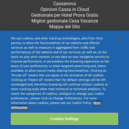
Cassanova
Opinioni Cassa in Cloud
Gestionale per Hotel Prova Gratis
Miglior gestionale Casa Vacanze
Mappa del Sito
We use cookies and other tracking technologies, also from third
parties, to allow the functionalities of our website and offered
services as well to measure in aggregated form traffic and
performances of the website and of our services, as well as, on the
basis on your prior consent, to use data on your navigation activity to
improve performance, to personalise the browsing experience on the
basis of your preferences, to show targeted advertising and, where
available, to allow social media sharing functionalities. Clicking on
“Accept all” means that you agree to the activation of all cookies.
Clicking on "Reject all" means that the default settings will be left
unchanged and, therefore, browsing will continue without cookies or
other tracking tools other than technical or technical analytics. To
check the categories of cookies, configure or change your cookie
preferences , please click on Change Preferences. For more
information about cookies, please see our Cookie Policy.
More
TeamSystem S.p.A. società con socio unico soggetta all’attività di direzione e
information
coordinamento di TeamSystem Holdco S.p.A. - Cap. Soc. € 24.000.000 I.v. -
C.C.I.A.A. delle Marche - P.I. 01035310414
Cookies Settings
Sede Legale e Amministrativa: Via Sandro Pertini, 88 - 61122 Pesaro (PU) -
Tutti i diritti riservati