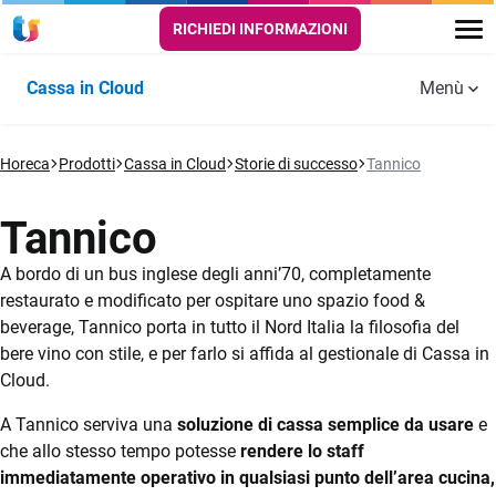
RICHIEDI INFORMAZIONI
Cassa in Cloud
Menù
Funzionalità
Horeca
PUNTO
Prodotti
Cassa in Cloud
SALA E
Storie di successo
DELIVERY E
Tannico
Aggiornamenti
Guide e
CASSA
CUCINA
TAKE AWAY
Cassa in
tutorial
Storie di successo
Cloud
Tannico
Scontrino
Comande digitali
Self order
Video
elettronico
app
A bordo di un bus inglese degli anni’70, completamente
Risorse utili
Menù digitali
restaurato e modificato per ospitare uno spazio food &
Automazione
Gestione
beverage, Tannico porta in tutto il Nord Italia la filosofia del
FAQ
scontrino
asporto e
Self order e
bere vino con stile, e per farlo si affida al gestionale di Cassa in
consegne a
Kiosk
Prezzi
Cloud.
domicilio
Anagrafiche
aziende e
Kitchen monitor
A Tannico serviva una
Prova Gratis
soluzione di cassa semplice da usare
e
clienti
Automazione
per la cucina
che allo stesso tempo potesse
rendere lo staff
corrispettivi
immediatamente operativo in qualsiasi punto dell’area cucina,
per dark
Operatori e
Prenotazione