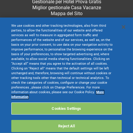
Gestionale per Hotel Prova Gratis
Miglior gestionale Casa Vacanze
Mappa del Sito
We use cookies and other tracking technologies, also from third
parties, to allow the functionalities of our website and offered
services as well to measure in aggregated form traffic and
performances of the website and of our services, as well as, on the
basis on your prior consent, to use data on your navigation activity to
improve performance, to personalise the browsing experience on the
basis of your preferences, to show targeted advertising and, where
available, to allow social media sharing functionalities. Clicking on
“Accept all” means that you agree to the activation of all cookies.
Clicking on "Reject all" means that the default settings will be left
unchanged and, therefore, browsing will continue without cookies or
other tracking tools other than technical or technical analytics. To
check the categories of cookies, configure or change your cookie
preferences , please click on Change Preferences. For more
information about cookies, please see our Cookie Policy.
More
TeamSystem S.p.A. società con socio unico soggetta all’attività di direzione e
information
coordinamento di TeamSystem Holdco S.p.A. - Cap. Soc. € 24.000.000 I.v. -
C.C.I.A.A. delle Marche - P.I. 01035310414
Cookies Settings
Sede Legale e Amministrativa: Via Sandro Pertini, 88 - 61122 Pesaro (PU) -
Tutti i diritti riservati
Reject All
Websolute