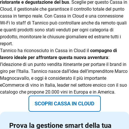
ristorante e degustazione del bus
. Sceglie per questo Cassa in
kitchen
turni
tavoli
Cloud, il gestionale che garantisce il controllo totale del punto
cassa in tempo reale. Con Cassa in Cloud e una connessione
Listini e menu
Wi-Fi lo staff di Tannico può controllare anche da remoto quali
e quanti prodotti sono stati venduti per ogni categoria di
Gestione
prodotto, monitorare le chiusure giornaliere ed estrarre tutti i
CRM
conto
report.
Ecommerce
Tannico ha riconosciuto in Cassa in Cloud il
compagno di
Fatturazione
lavoro ideale per affrontare questa nuova avventura
:
elettronica
Email Marketing
l’ideazione di un punto vendita itinerante per portare il brand in
giro per l’Italia. Tannico nasce dall’idea dell’imprenditore Marco
Fatturazione
Pagamenti
Magnocavallo, e oggi è considerato il più importante
digitali
Financial Solutions
eCommerce di vino in Italia, leader nel settore enoico con il suo
catalogo che propone 20.000 vini in Europa e in America.
HR
GESTIONE
ADD ON &
HARDWARE
SCOPRI CASSA IN CLOUD
Trust Services
MAGAZZINO
INTEGRAZIONI
Registratori
Magazzino
Integrazioni e
di cassa,
TeamSystem Corporate
API
Prova la gestione smart della tua
Totem,