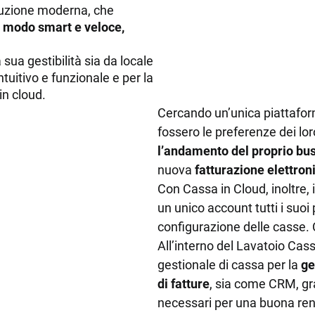
oluzione moderna, che
INTEGRAZIONI
HARDWARE
n modo smart e veloce,
e API
Registratori di cassa, Totem, 
Bilance
sua gestibilità sia da locale
rtal
tuitivo e funzionale e per la
in cloud.
Cercando un’unica piattaform
fossero le preferenze dei lor
l’andamento del proprio bu
nuova
fatturazione elettron
Con Cassa in Cloud, inoltre, 
un unico account tutti i suoi 
configurazione delle casse. 
All’interno del Lavatoio Cass
gestionale di cassa per la
ge
di fatture
, sia come CRM, gra
necessari per una buona ren