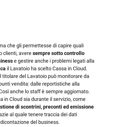
Scopri tutte le funzionalità
ALTRI GESTIONALI
Stampanti,
Cost Management
Siti web ed e-commerce
Cybersecurity
a che gli permettesse di capire quali
o clienti, avere
sempre sotto controllo
siness
e gestire anche i problemi legati alla
ica
il Lavatoio ha scelto Cassa in Cloud.
il titolare del Lavatoio può monitorare da
punti vendita: dalle reportistiche alla
Così anche lo staff è sempre aggiornato.
a in Cloud sia durante il servizio, come
stione di scontrini, preconti ed emissione
zie al quale tenere traccia dei dati
dicontazione del business.