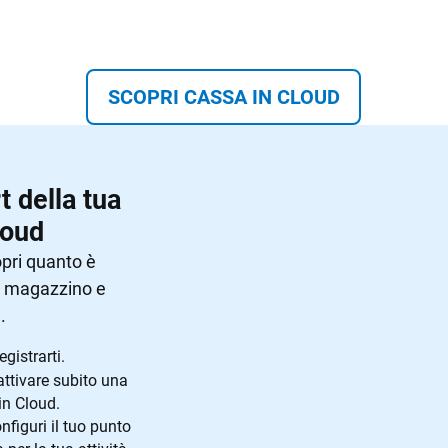
SCOPRI CASSA IN CLOUD
 della tua
loud
opri quanto è
, magazzino e
.
gistrarti.
ttivare subito una
in Cloud.
nfiguri il tuo punto