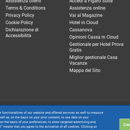
Assistenza clienti
Accedi a Figaro Suite
Terms & Conditions
Assistenza online
Privacy Policy
Vai al Magazine
Cookie Policy
Hotel in Cloud
Dichiarazione di
Cassanova
Accessibilità
Opinioni Cassa in Cloud
Gestionale per Hotel Prova
Gratis
Miglior gestionale Casa
Vacanze
Mappa del Sito
. società con socio unico soggetta all’attività di direzione e coordinamento di 
e functionalities of our website and offered services as well to measure
. € 24.000.000 I.v. - C.C.I.A.A. delle Marche - P.I. 01035310414
ell as, on the basis on your prior consent, to use data on your
on the basis of your preferences, to show targeted advertising and,
Coo
inistrativa: Via Sandro Pertini, 88 - 61122 Pesaro (PU) - Tutti i diritti riservati
ll” means that you agree to the activation of all cookies. Clicking on