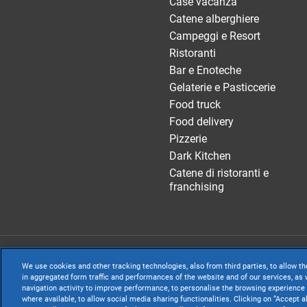
Case vacanza
Catene alberghiere
Campeggi e Resort
Ristoranti
Bar e Enoteche
Gelaterie e Pasticcerie
Food truck
Food delivery
Pizzerie
Dark Kitchen
Catene di ristoranti e
franchising
TeamSystem S.p.A
We use cookies and other tracking technologies, also from third parties, to allow th
S.p.A. - Cap. Soc
in aggregated form traffic and performances of the website and of our services, as w
navigation activity to improve performance, to personalise the browsing experience 
Sede Legale e Amm
where available, to allow social media sharing functionalities. Clicking on “Accept a