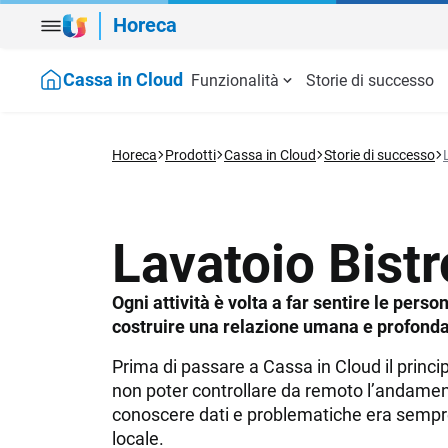
Horeca
Cassa in Cloud
Funzionalità
Storie di successo
TeamSystem Hospitality
HOSPITALITY E STRUTTURE RICETTIVE
Cassa in Cl
Software strutture ricettive
Gestionale Ri
Hotel e Alberghi
Aggiornamenti Cassa in Cloud
Guide e tutor
PUNTO CASSA
SALA E CU
Horeca
Prodotti
Cassa in Cloud
Storie di successo
PMS
Punto Cassa
Agriturismi
Channel Manager
Sala e cucin
Scontrino elettronico
Comande digi
Bed & Breakfast
Booking Engine
Delivery e ta
Automazione scontrino
Menù digital
Case vacanza
Lavatoio Bistr
Revenue Management
Gestione Bus
Anagrafiche aziende e clienti
Self order e 
Catene alberghiere
CRM e Marketing
Magazzino
Operatori e turni
Kitchen moni
Campeggi e resort
Ogni attività è volta a far sentire le perso
Pagamenti digitali
Add On & Int
Listini e menu
Prenotazione
costruire una relazione umana e profonda
Hardware
Gestione conto
Prima di passare a Cassa in Cloud il princip
Fatturazione elettronica
non poter controllare da remoto l’andamen
Pagamenti digitali
conoscere dati e problematiche era sempr
locale.