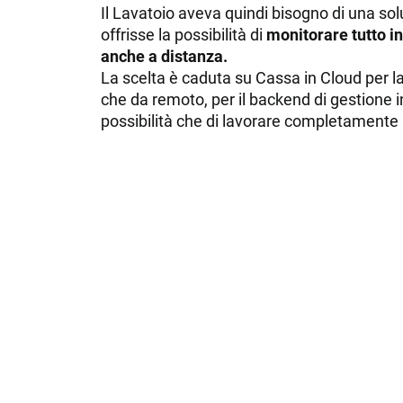
Il Lavatoio aveva quindi bisogno di una s
GESTIONE MAGAZZINO
ADD ON & 
offrisse la possibilità di
monitorare tutto i
Magazzino
Integrazioni 
anche a distanza.
La scelta è caduta su Cassa in Cloud per la 
Developer Po
che da remoto, per il backend di gestione in
possibilità che di lavorare completamente 