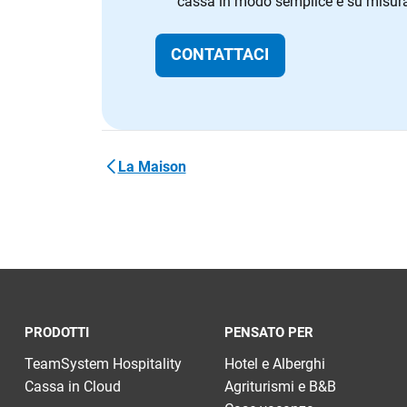
cassa in modo semplice e su misura p
CONTATTACI
La Maison
PRODOTTI
PENSATO PER
TeamSystem Hospitality
Hotel e Alberghi
Cassa in Cloud
Agriturismi e B&B