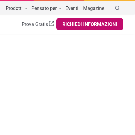
Prodotti
Pensato per
Eventi
Magazine
Prova Gratis
RICHIEDI INFORMAZIONI
BAR, ASPORTO, ATTIVITÀ AMBULANTI
AREE DI INTERESSE
tphone,
noteche
GESTIONE BUSINESS
Registratore di cassa telematico
ar e Pub
Menù digitale
Controllo remoto
asticcerie
a
Programmi fedeltà
Scontrino elettronico
elaterie
Report e statistiche
Software Check In Hotel
ttività ambulanti e itineranti
dark
Gestione documenti
Software PMS per Hotel
Food Cost
Software Channel Manager Hotel
Software Revenue Management Hotel
Fatturazione elettronica
Gestionale Cassa