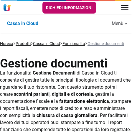
RICHIEDI INFORMAZIONI
Cassa in Cloud
Menù
Funzionalità
Horeca
PUNTO
Prodotti
Cassa in Cloud
SALA E
Funzionalità
Gestione documenti
DELIVERY E
Aggiornamenti
Guide e
CASSA
CUCINA
TAKE AWAY
Cassa in
tutorial
Storie di successo
Cloud
Gestione documenti
Scontrino
Comande digitali
Self order
Video
elettronico
app
La funzionalità
Gestione Documenti
di Cassa in Cloud ti
Risorse utili
Menù digitali
consente di gestire tutte le principali tipologie di documenti che
Automazione
Gestione
riguardano il tuo ristorante. Con questo strumento potrai
FAQ
scontrino
asporto e
Self order e
creare
scontrini parlanti, digitali e di cortesia
, gestire la
consegne a
Kiosk
Prezzi
documentazione fiscale e la
fatturazione elettronica
, stampare
domicilio
Anagrafiche
i report fiscali, emettere note di credito e reso e amministrare
aziende e
Kitchen monitor
Prova Gratis
con semplicità la
chiusura di cassa giornaliera
. Per facilitare il
clienti
Automazione
per la cucina
lavoro dei tuoi operatori puoi stampare a fine turno il report
corrispettivi
finanziario che comprende tutte le operazioni da loro registrate.
per dark
Operatori e
Prenotazione