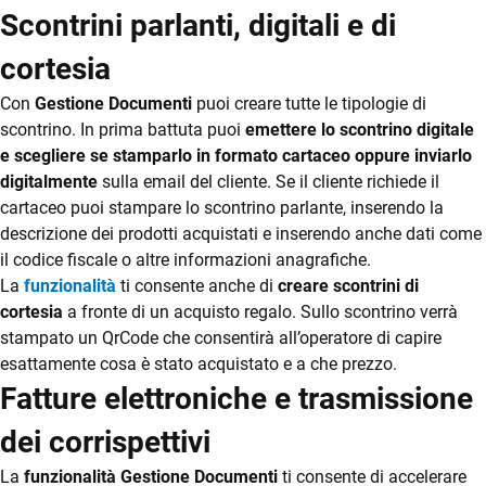
kitchen
Scontrini parlanti, digitali e di
turni
tavoli
cortesia
Listini e menu
Con
Gestione Documenti
puoi creare tutte le tipologie di
Gestione
scontrino. In prima battuta puoi
emettere lo scontrino digitale
CRM
conto
e scegliere se stamparlo in formato cartaceo oppure inviarlo
digitalmente
sulla email del cliente. Se il cliente richiede il
Ecommerce
Fatturazione
cartaceo puoi stampare lo scontrino parlante, inserendo la
elettronica
Email Marketing
descrizione dei prodotti acquistati e inserendo anche dati come
il codice fiscale o altre informazioni anagrafiche.
Fatturazione
Pagamenti
La
funzionalità
ti consente anche di
creare scontrini di
digitali
Financial Solutions
cortesia
a fronte di un acquisto regalo. Sullo scontrino verrà
stampato un QrCode che consentirà all’operatore di capire
HR
esattamente cosa è stato acquistato e a che prezzo.
GESTIONE
ADD ON &
HARDWARE
Fatture elettroniche e trasmissione
Trust Services
MAGAZZINO
INTEGRAZIONI
Registratori
dei corrispettivi
Magazzino
Integrazioni e
di cassa,
TeamSystem Corporate
API
Totem,
La
funzionalità Gestione Documenti
ti consente di accelerare