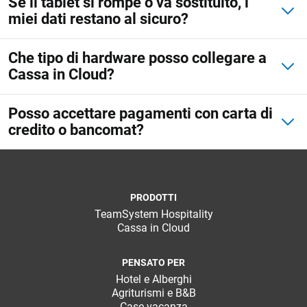
Se il tablet si rompe o va sostituito, i
kitchen
turni
tavoli
miei dati restano al sicuro?
Listini e menu
Che tipo di hardware posso collegare a
Cassa in Cloud?
Gestione
CRM
conto
Posso accettare pagamenti con carta di
Ecommerce
Fatturazione
credito o bancomat?
elettronica
Email Marketing
Fatturazione
Pagamenti
digitali
Financial Solutions
PRODOTTI
TeamSystem Hospitality
HR
Cassa in Cloud
GESTIONE
ADD ON &
HARDWARE
Trust Services
MAGAZZINO
INTEGRAZIONI
PENSATO PER
Registratori
Magazzino
Integrazioni e
Hotel e Alberghi
di cassa,
TeamSystem Corporate
Agriturismi e B&B
API
Totem,
Case vacanza