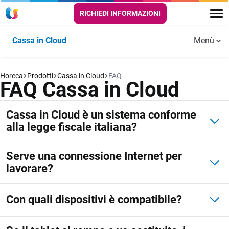
RICHIEDI INFORMAZIONI
Cassa in Cloud
Menù
Funzionalità
Horeca
PUNTO
Prodotti
Cassa in Cloud
SALA E
FAQ
DELIVERY E
Aggiornamenti
Guide e
FAQ Cassa in Cloud
CASSA
CUCINA
TAKE AWAY
Cassa in
tutorial
Storie di successo
Cloud
Scontrino
Comande digitali
Self order
Video
Cassa in Cloud è un sistema conforme
elettronico
app
alla legge fiscale italiana?
Risorse utili
Menù digitali
Automazione
Gestione
FAQ
Serve una connessione Internet per
scontrino
asporto e
Self order e
lavorare?
consegne a
Kiosk
Prezzi
domicilio
Anagrafiche
aziende e
Kitchen monitor
Prova Gratis
Con quali dispositivi è compatibile?
clienti
Automazione
per la cucina
corrispettivi
per dark
Operatori e
Prenotazione