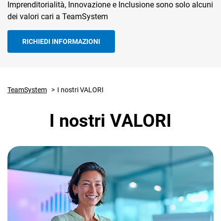
Imprenditorialità, Innovazione e Inclusione sono solo alcuni
dei valori cari a TeamSystem
RICHIEDI INFORMAZIONI
CRM
TeamSystem
I nostri VALORI
Ecommerce
I nostri VALORI
Email Marketing
Fatturazione
Financial Solutions
HR
Trust Services