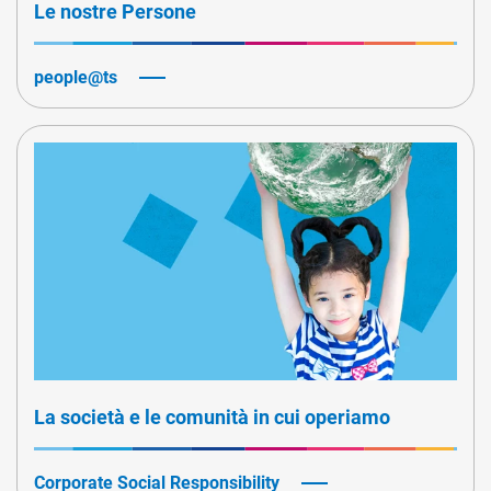
Le nostre Persone
people@ts
La società e le comunità in cui operiamo
Corporate Social Responsibility