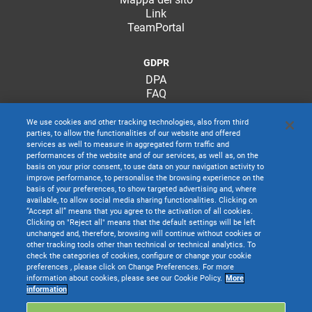
Link
TeamPortal
GDPR
DPA
FAQ
We use cookies and other tracking technologies, also from third
parties, to allow the functionalities of our website and offered
services as well to measure in aggregated form traffic and
performances of the website and of our services, as well as, on the
basis on your prior consent, to use data on your navigation activity to
improve performance, to personalise the browsing experience on the
basis of your preferences, to show targeted advertising and, where
available, to allow social media sharing functionalities. Clicking on
“Accept all” means that you agree to the activation of all cookies.
Clicking on "Reject all" means that the default settings will be left
unchanged and, therefore, browsing will continue without cookies or
other tracking tools other than technical or technical analytics. To
check the categories of cookies, configure or change your cookie
preferences , please click on Change Preferences. For more
information about cookies, please see our Cookie Policy.
More
TeamSystem S.p.A. società con socio unico soggetta all’attività di direzione e
information
coordinamento di TeamSystem Holdco S.p.A. - Cap. Soc. € 24.000.000 I.v. -
C.C.I.A.A. delle Marche - P.I. 01035310414