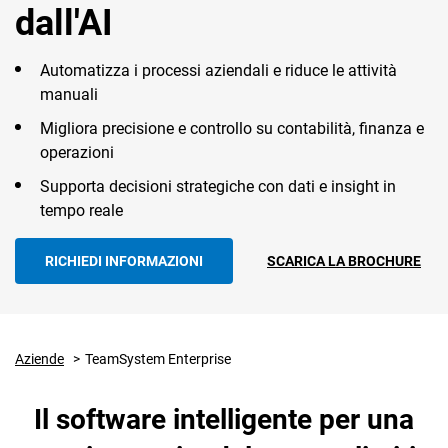
dall'AI
Ufficio tecni
Intelligenza artificiale
progettazio
Automatizza i processi aziendali e riduce le attività
manuali
STRUMENTI DI
SERVIZI
INTELLIG
Migliora precisione e controllo su contabilità, finanza e
SUPPORTO
INTEGRATI
ARTIFICIA
operazioni
CRM
Supporta decisioni strategiche con dati e insight in
Qualità
Servizi Trust
Automazione
Ecommerce
tempo reale
L’AI che lavo
per te
DMS e archiviazione
Servizi
Email Marketing
documenti
Fiscali
RICHIEDI INFORMAZIONI
SCARICA LA BROCHURE
Fatturazione
Assistente - 
che lavora c
CRM
Financial Solutions
Insight - L’AI
Monitoraggio merito
Aziende
TeamSystem Enterprise
HR
ti informa
creditizio
Trust Services
Il software intelligente per una
Business intelligence