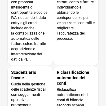
con proposta
tramite domande in
estratti conto e fatture,
fatturazione
interrogare i dati di
intelligente di
linguaggio naturale,
individuando e
elettronica in insight
fatturazione
contropartita e codice
fornendo risposte
abbinando le
immediati per
elettronica in
IVA, riducendo il data
immediate basate
corrispondenze per
decisioni rapide e
linguaggio naturale,
entry e gli errori.
sulla knowledge base
velocizzare i controlli e
consapevoli.
generando analisi,
Include anche
e riducendo la
migliorare
grafici e suggerimenti
la contabilizzazione
necessità di
l’accuratezza del
operativi per
automatica delle
assistenza.
processo.
supportare decisioni
fatture estere tramite
rapide e consapevoli.
acquisizione e
interpretazione dei
Commento AI
dati da PDF.
Interpreta
automaticamente i
Scadenziario
Riclassificazione
principali report
fiscale
automatica dei
aziendali,
conti
Guida nella gestione
trasformando i dati in
delle scadenze fiscali
analisi testuali
Riclassifica
con suggerimenti
arricchite da
automaticamente i
operativi e
suggerimenti operativi
conti di bilancio
promemoria
per facilitare la
secondo schemi