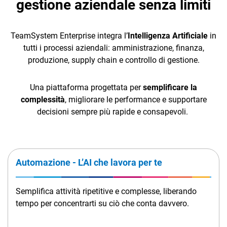
gestione aziendale senza limiti
TeamSystem Corporate
E-Commerce
TeamSystem Store
TeamSystem Enterprise integra l’
Intelligenza Artificiale
in
App in mobilità
tutti i processi aziendali: amministrazione, finanza,
produzione, supply chain e controllo di gestione.
TeamSystem Sales
Una piattaforma progettata per
semplificare la
complessità
, migliorare le performance e supportare
decisioni sempre più rapide e consapevoli.
Automazione - L’AI che lavora per te
Semplifica attività ripetitive e complesse, liberando
tempo per concentrarti su ciò che conta davvero.