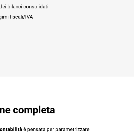
ei bilanci consolidati
gimi fiscali/IVA
one completa
ontabilità
è pensata per parametrizzare