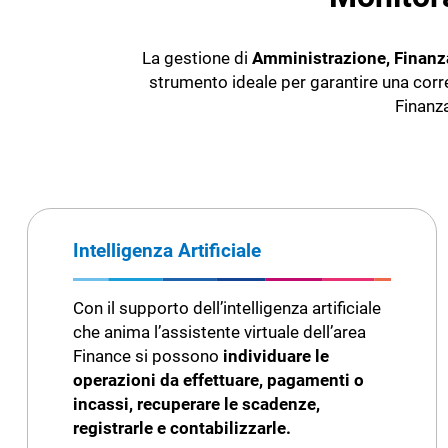
Qualità
Servizi Trust
Costruzioni ed edilizia
Gestione rifiu
DMS e archiviazione documenti
Servizi Fisca
La gestione di
Amministrazione, Finanza
CRM
strumento ideale per garantire una corr
TeamSystem Wine
TeamSyste
Monitoraggio merito creditizio
Finanza
Soluzione per la filiera vitivinicola
Software gest
Business intelligence
Oleifici
Agroalimentare
E-Commerce
Agroaliment
App in mobilità
TeamSystem Sales
Intelligenza Artificiale
Con il supporto dell’intelligenza artificiale
che anima l’assistente virtuale dell’area
Finance si possono
individuare le
operazioni da effettuare, pagamenti o
incassi, recuperare le scadenze,
registrarle e contabilizzarle.