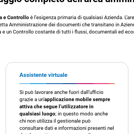
Automazione - L’AI che lavora p
ti
Gestione rifiuti
li
Assistente - L’AI che lavora con
 e Controllo
è l’esigenza primaria di qualsiasi Azienda. L’a
Insight - L’AI che ti informa
etta Amministrazione dei documenti che transitano in Aziend
m Oil
TeamSystem Agrifood
 e un Controllo costante di tutti i flussi, documentali ed ec
ionale per Frantoi e
Il software per la filiera agroal
Agroalimentare
are
Assistente virtuale
Si può lavorare anche fuori dall’ufficio
grazie a un’
applicazione mobile sempre
attiva che segue l’utilizzatore in
qualsiasi luogo
; in questo modo anche
chi non utilizza il gestionale può
consultare dati e informazioni presenti nel