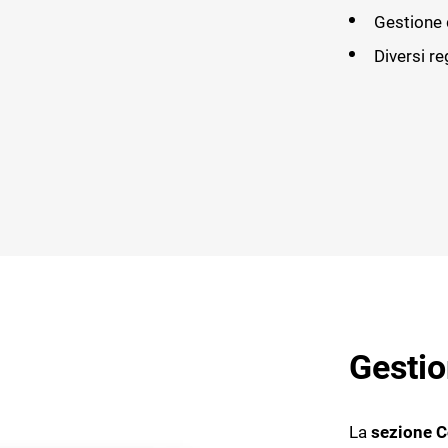
Gestione d
Diversi re
Gesti
La
sezione C