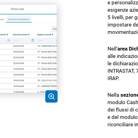
e personalizz
esigenze azie
5 livelli, per
impostare del
movimentazi
Nell’
area Dic
alle indicazi
le dichiarazio
INTRASTAT, 7
IRAP.
Nella
sezion
modulo Cash 
dei flussi di 
e del modulo 
riconciliare i