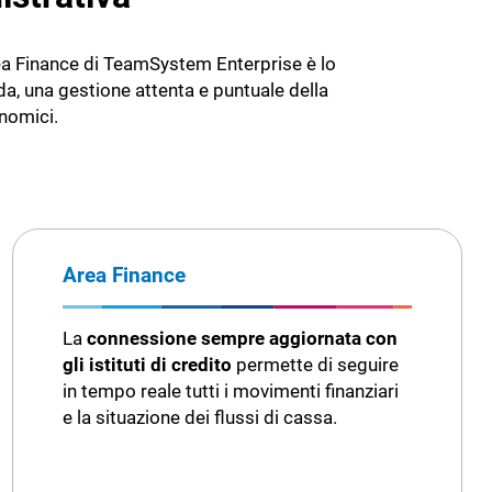
er te
 te
HR e personale
rea Finance di TeamSystem Enterprise è lo
Incassi e pagamenti
a, una gestione attenta e puntuale della
onomici.
Privacy e GDPR
imentare
Ufficio Legale
Cybersecurity
Area Finance
La
connessione sempre aggiornata con
gli istituti di credito
permette di seguire
in tempo reale tutti i movimenti finanziari
e la situazione dei flussi di cassa.