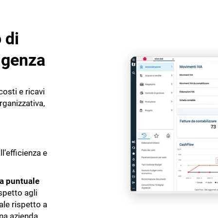
 di
igenza
osti e ricavi
rganizzativa,
ll’efficienza e
ra puntuale
spetto agli
ale rispetto a
 una azienda.