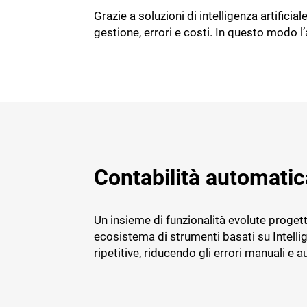
Qualità
Servizi Trust
Costruzioni ed edilizia
Gestione rifiu
Grazie a soluzioni di intelligenza artificia
DMS e archiviazione documenti
Servizi Fisca
gestione, errori e costi. In questo modo l
CRM
TeamSystem Wine
TeamSyste
Monitoraggio merito creditizio
Soluzione per la filiera vitivinicola
Software gest
Business intelligence
Oleifici
Agroalimentare
E-Commerce
Agroaliment
App in mobilità
TeamSystem Sales
Contabilità automatic
Un insieme di funzionalità evolute progett
ecosistema di strumenti basati su Intellig
ripetitive, riducendo gli errori manuali e