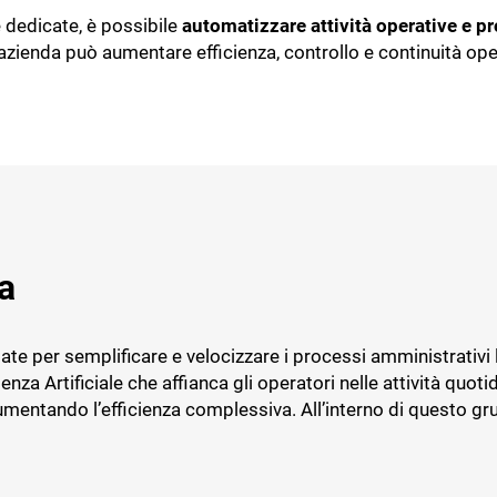
Automazione - L’AI che lavora p
ti
le dedicate, è possibile
automatizzare attività operative e pr
Gestione rifiuti
li
Assistente - L’AI che lavora con
’azienda può aumentare efficienza, controllo e continuità ope
Insight - L’AI che ti informa
m Oil
TeamSystem Agrifood
ionale per Frantoi e
Il software per la filiera agroal
Agroalimentare
are
a
ate per semplificare e velocizzare i processi amministrativi l
enza Artificiale che affianca gli operatori nelle attività quo
 aumentando l’efficienza complessiva. All’interno di questo gr