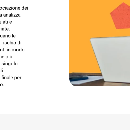
sociazione dei
a analizza
lati e
iate,
duano le
 rischio di
onti in modo
ne più
l singolo
di
 finale per
o.