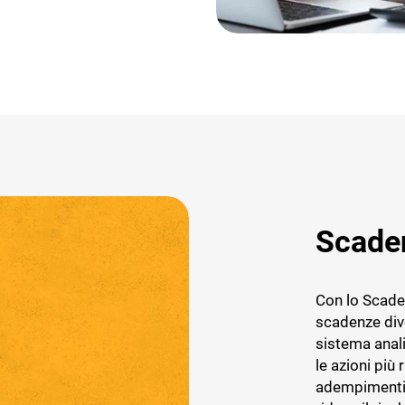
Scaden
Con lo Scaden
scadenze dive
sistema anali
le azioni più 
adempimenti 