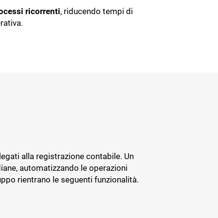
er te
ocessi ricorrenti
, riducendo tempi di
 te
HR e personale
rativa.
Incassi e pagamenti
Privacy e GDPR
imentare
Ufficio Legale
Cybersecurity
egati alla registrazione contabile. Un
tidiane, automatizzando le operazioni
uppo rientrano le seguenti funzionalità.