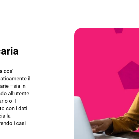
aria
a così
aticamente il
arie –sia in
do all’utente
io o il
to con i dati
ia la
vendo i casi