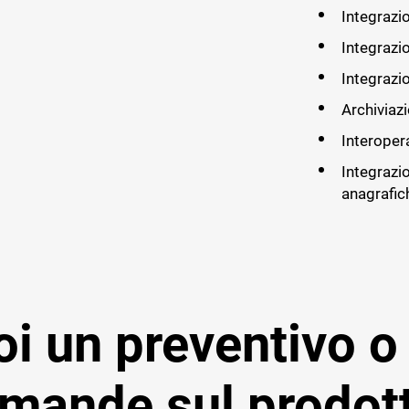
Integrazi
)
Integrazi
Integrazi
Archiviaz
Interopera
Integrazi
anagrafic
i un preventivo o
mande sul prodot