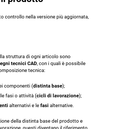
er te
 te
HR e personale
 controllo nella versione più aggiornata,
Incassi e pagamenti
Privacy e GDPR
imentare
Ufficio Legale
Cybersecurity
lla struttura di ogni articolo sono
egni tecnici CAD
, con i quali è possibile
composizione tecnica:
dei componenti (
distinta base
);
lle fasi o attività (
cicli di lavorazione
);
enti
alternativi e le
fasi
alternative.
zione della distinta base del prodotto e
avorazione, questi diventano il riferimento