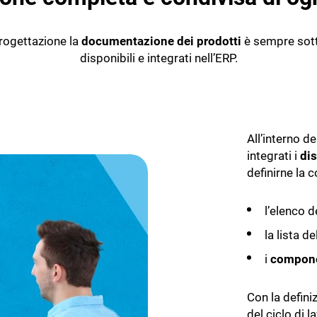
Automazione - L’AI che lavora p
ti
Gestione rifiuti
li
Assistente - L’AI che lavora con
rogettazione la
documentazione dei prodotti
è sempre sotto
Insight - L’AI che ti informa
disponibili e integrati nell’ERP.
m Oil
TeamSystem Agrifood
ionale per Frantoi e
Il software per la filiera agroal
Agroalimentare
are
All’interno de
integrati i
dis
definirne la 
l’elenco 
la lista de
i
compon
Con la defini
del ciclo di l