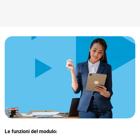
TeamSystem Corporate
E-Commerce
TeamSystem Store
App in mobilità
TeamSystem Sales
Le funzioni del modulo: