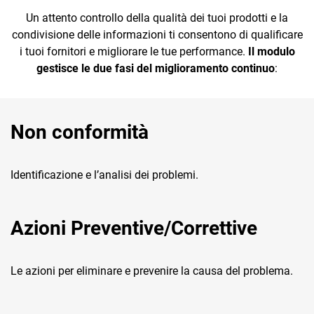
Ufficio tecni
Intelligenza artificiale
Un attento controllo della qualità dei tuoi prodotti e la
progettazio
condivisione delle informazioni ti consentono di qualificare
i tuoi fornitori e migliorare le tue performance.
Il modulo
gestisce le due fasi del miglioramento continuo
:
STRUMENTI DI
SERVIZI
INTELLIG
SUPPORTO
INTEGRATI
ARTIFICIA
CRM
Non conformità
Qualità
Servizi Trust
Automazione
Ecommerce
L’AI che lavo
per te
DMS e archiviazione
Servizi
Email Marketing
Identificazione e l’analisi dei problemi.
documenti
Fiscali
Fatturazione
Assistente - 
che lavora c
CRM
Azioni Preventive/Correttive
Financial Solutions
Insight - L’AI
Monitoraggio merito
HR
ti informa
creditizio
Le azioni per eliminare e prevenire la causa del problema.
Trust Services
Business intelligence