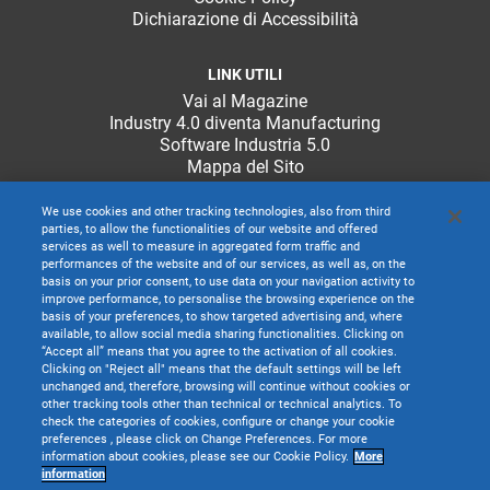
Dichiarazione di Accessibilità
LINK UTILI
Vai al Magazine
Industry 4.0 diventa Manufacturing
Software Industria 5.0
Mappa del Sito
We use cookies and other tracking technologies, also from third
parties, to allow the functionalities of our website and offered
services as well to measure in aggregated form traffic and
performances of the website and of our services, as well as, on the
basis on your prior consent, to use data on your navigation activity to
improve performance, to personalise the browsing experience on the
basis of your preferences, to show targeted advertising and, where
available, to allow social media sharing functionalities. Clicking on
“Accept all” means that you agree to the activation of all cookies.
Clicking on "Reject all" means that the default settings will be left
unchanged and, therefore, browsing will continue without cookies or
other tracking tools other than technical or technical analytics. To
check the categories of cookies, configure or change your cookie
preferences , please click on Change Preferences. For more
information about cookies, please see our Cookie Policy.
More
TeamSystem S.p.A. società con socio unico soggetta all’attività di direzione e
information
coordinamento di TeamSystem Holdco S.p.A. - Cap. Soc. € 24.000.000 I.v. -