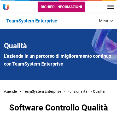
RICHIEDI INFORMAZIONI
TeamSystem Enterprise
Menù
Funzionalità
AMMINISTRAZIONE
VENDITE E
PROGETTI,
Qualità
Prenota una chiamata
ACQUISTI
PRODUZIO
E LOGISTI
Amministrazione
L’azienda in un percorso di miglioramento continuo
Finanza e Controllo
Vendite
con TeamSystem Enterprise
Magazzino 
logistica
Budget
Acquisti e
supply chain
management
Produzione 
Tesoreria
MES
Aziende
TeamSystem Enterprise
Funzionalità
Qualità
Gestione e
Progetti e
amministrazione del
Software Controllo Qualità
commesse
personale