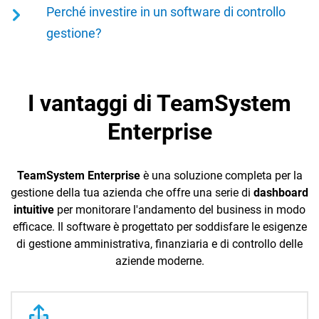
offrire:
Perché investire in un software di controllo
gestione?
automatizzazione
: riduzione degli errori
umani tramite processi automatizzati;
Investire in un
software di controllo gestione
scalabilità
: capacità di gestire una grande
I vantaggi di TeamSystem
rappresenta una scelta strategica fondamentale
quantità di dati e processi complessi;
per qualsiasi azienda che mira a crescere e
Enterprise
reportistica avanzata
: generazione di report
prosperare in un mercato competitivo:
dettagliati e personalizzati;
offre una
visione completa e integrata
collaborazione
: strumenti che facilitano la
TeamSystem Enterprise
è una soluzione completa per la
delle operazioni
aziendali, consentendo
collaborazione tra i vari reparti aziendali.
gestione della tua azienda che offre una serie di
dashboard
una gestione efficace delle risorse;
intuitive
per monitorare l'andamento del business in modo
efficace. Il software è progettato per soddisfare le esigenze
ottimizzando i processi per una
maggiore
di gestione amministrativa, finanziaria e di controllo delle
efficienza operativa
.
aziende moderne.
Grazie a funzionalità avanzate come
gestione
multiaziendale
,
sincronizzazione automatica dei