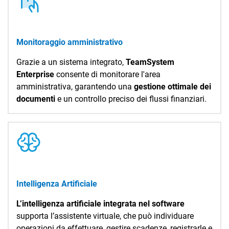
flussi bancari
,
intelligenza artificiale
e
integrazione con
strumenti di BI
, le aziende
possono prendere decisioni più informate, ridurre
Monitoraggio amministrativo
gli errori e risparmiare tempo prezioso. In sintesi,
un
software di controllo gestione
non solo
Grazie a un sistema integrato,
TeamSystem
migliora la produttività
, ma offre anche un
Enterprise
consente di monitorare l'area
vantaggio competitivo, facilitando il
amministrativa, garantendo una
gestione ottimale dei
raggiungimento degli obiettivi aziendali e
documenti
e un controllo preciso dei flussi finanziari.
favorendo una
crescita sostenibile
.
Intelligenza Artificiale
L’intelligenza artificiale integrata nel software
supporta l’assistente virtuale, che può individuare
operazioni da effettuare, gestire scadenze, registrarle e