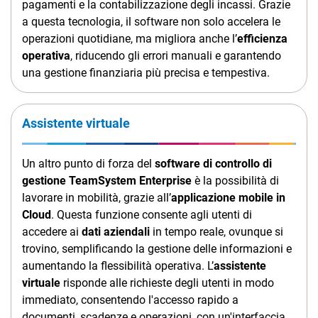
pagamenti e la contabilizzazione degli incassi. Grazie
TeamSystem Corporate
a questa tecnologia, il software non solo accelera le
TeamSystem Store
operazioni quotidiane, ma migliora anche l’
efficienza
operativa
, riducendo gli errori manuali e garantendo
una gestione finanziaria più precisa e tempestiva.
Assistente virtuale
Un altro punto di forza del
software di controllo di
gestione TeamSystem Enterprise
è la possibilità di
lavorare in mobilità, grazie all’
applicazione mobile in
Cloud
. Questa funzione consente agli utenti di
accedere ai
dati aziendali
in tempo reale, ovunque si
trovino, semplificando la gestione delle informazioni e
aumentando la flessibilità operativa. L’
assistente
virtuale
risponde alle richieste degli utenti in modo
immediato, consentendo l'accesso rapido a
documenti, scadenze e operazioni, con un'interfaccia