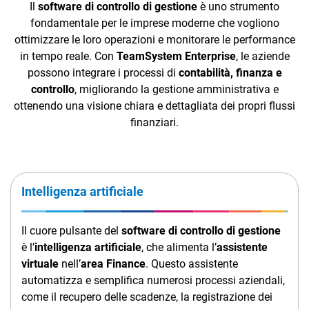
Il
software di controllo di gestione
è uno strumento
fondamentale per le imprese moderne che vogliono
ottimizzare le loro operazioni e monitorare le performance
in tempo reale. Con
TeamSystem Enterprise
, le aziende
possono integrare i processi di
contabilità, finanza e
controllo
, migliorando la gestione amministrativa e
ottenendo una visione chiara e dettagliata dei propri flussi
CRM
finanziari.
Ecommerce
Email Marketing
Intelligenza artificiale
Fatturazione
Financial Solutions
Il cuore pulsante del
software di controllo di gestione
è l’
intelligenza artificiale
, che alimenta l’
assistente
HR
virtuale
nell’
area Finance
. Questo assistente
Trust Services
automatizza e semplifica numerosi processi aziendali,
come il recupero delle scadenze, la registrazione dei