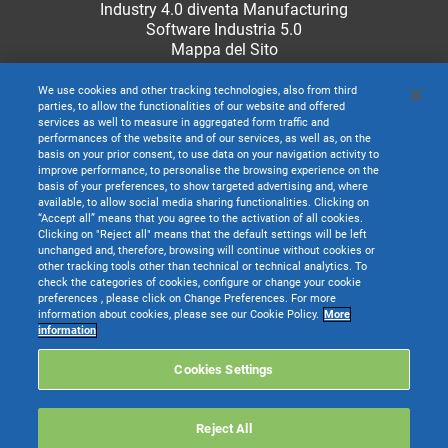
Industry 4.0 diventa Manufacturing
Software Industria 5.0
Mappa del Sito
We use cookies and other tracking technologies, also from third
parties, to allow the functionalities of our website and offered
services as well to measure in aggregated form traffic and
performances of the website and of our services, as well as, on the
basis on your prior consent, to use data on your navigation activity to
improve performance, to personalise the browsing experience on the
basis of your preferences, to show targeted advertising and, where
available, to allow social media sharing functionalities. Clicking on
“Accept all” means that you agree to the activation of all cookies.
Clicking on "Reject all" means that the default settings will be left
unchanged and, therefore, browsing will continue without cookies or
other tracking tools other than technical or technical analytics. To
check the categories of cookies, configure or change your cookie
preferences , please click on Change Preferences. For more
information about cookies, please see our Cookie Policy.
More
TeamSystem S.p.A. società con socio unico soggetta all’attività di direzione e
information
coordinamento di TeamSystem Holdco S.p.A. - Cap. Soc. € 24.000.000 I.v. -
C.C.I.A.A. delle Marche - P.I. 01035310414
Cookies Settings
Sede Legale e Amministrativa: Via Sandro Pertini, 88 - 61122 Pesaro (PU) -
Tutti i diritti riservati
Reject All
Websolute