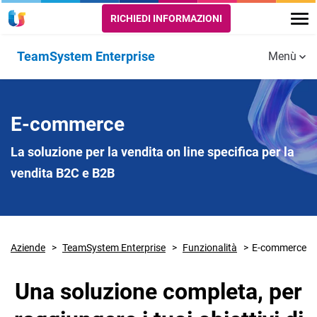
RICHIEDI INFORMAZIONI
TeamSystem Enterprise
Menù
Funzionalità
AMMINISTRAZIONE
VENDITE E
PROGETTI,
E-commerce
Prenota una chiamata
ACQUISTI
PRODUZIO
E LOGISTI
Amministrazione
La soluzione per la vendita on line specifica per la
Finanza e Controllo
Vendite
vendita B2C e B2B
Magazzino 
logistica
Budget
Acquisti e
supply chain
management
Produzione 
Tesoreria
MES
Aziende
TeamSystem Enterprise
Funzionalità
E-commerce
Gestione e
Progetti e
amministrazione del
Una soluzione completa, per
commesse
personale