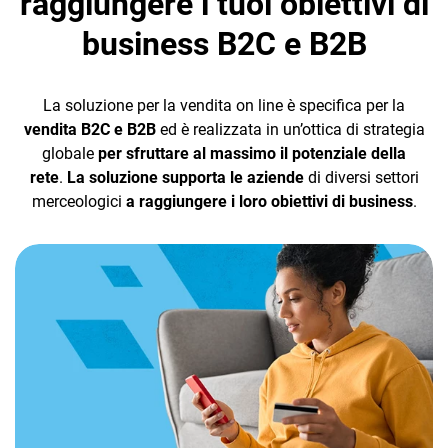
raggiungere i tuoi obiettivi di
Ufficio tecni
Intelligenza artificiale
business B2C e B2B
progettazio
La soluzione per la vendita on line è specifica per la
STRUMENTI DI
SERVIZI
INTELLIG
vendita B2C e B2B
ed è realizzata in un’ottica di strategia
SUPPORTO
INTEGRATI
ARTIFICIA
globale
per sfruttare al massimo il potenziale della
CRM
rete
.
La soluzione supporta le aziende
di diversi settori
Qualità
Servizi Trust
Automazione
Ecommerce
merceologici
a raggiungere i loro obiettivi di business
.
L’AI che lavo
per te
DMS e archiviazione
Servizi
Email Marketing
documenti
Fiscali
Fatturazione
Assistente - 
che lavora c
CRM
Financial Solutions
Insight - L’AI
Monitoraggio merito
HR
ti informa
creditizio
Trust Services
Business intelligence