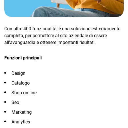
TeamSystem Corporate
E-Commerce
TeamSystem Store
App in mobilità
Con oltre 400 funzionalità, è una soluzione estremamente
completa, per permettere al sito aziendale di essere
TeamSystem Sales
all’avanguardia e ottenere importanti risultati.
Funzioni principali
Design
Catalogo
Shop on line
Seo
Marketing
Analytics